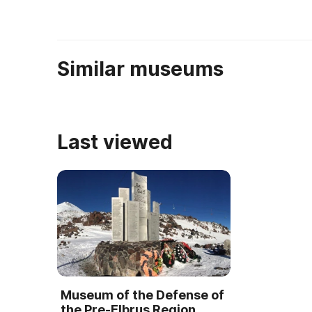
вы смо ...
известные ...
Similar museums
Last viewed
Museum of the Defense of
the Pre-Elbrus Region