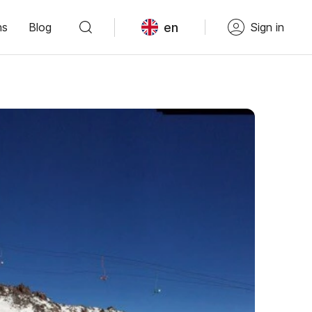
en
ns
Blog
Sign in