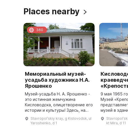
Places nearby
360
Мемориальный музей-
Кисловод
усадьба художника Н.А.
краеведч
Ярошенко
«Крепост
Музей-усадьба Н. А. Ярошенко -
9 мая 1965 г
это истинная жемчужина
Музей «Крепо
Кисловодска, олицетворение его
представляе
истории и культуры! Здесь, на
музей в здан
территории усадьбы,
крепости – п
Stavropolʹskiy kray, g Kislovodsk, ul
Stavropolʹsk
принадлежавшей семье Николая
архитектуры
Yaroshenko, d 1
kt Mira, d 11
Ярошенко с 1885 по 1915 годы,
значения. Ту