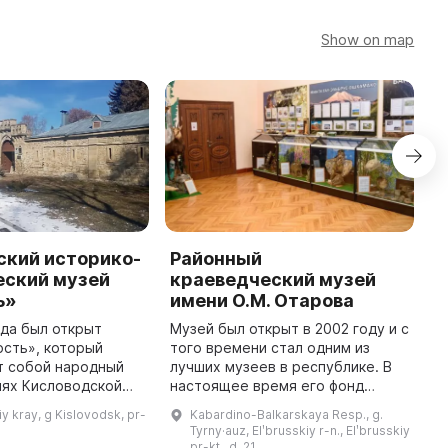
Show on map
ский историко-
Районный
М
еский музей
краеведческий музей
П
ь»
имени О.М. Отарова
В
м
ода был открыт
Музей был открыт в 2002 году и с
в
сть», который
того времени стал одним из
н
т собой народный
лучших музеев в республике. В
и
иях Кисловодской
настоящее время его фонд
В
амятнике истории и
состоит из более чем 3000
iy kray, g Kislovodsk, pr-
Kabardino-Balkarskaya Resp., g.
п
 федерального
экспонатов, каждый из которых
Tyrny·auz, Elʹbrusskiy r-n., Elʹbrusskiy
...
т пребывали
имеет историческую и этнограф
pr-kt., d. 21