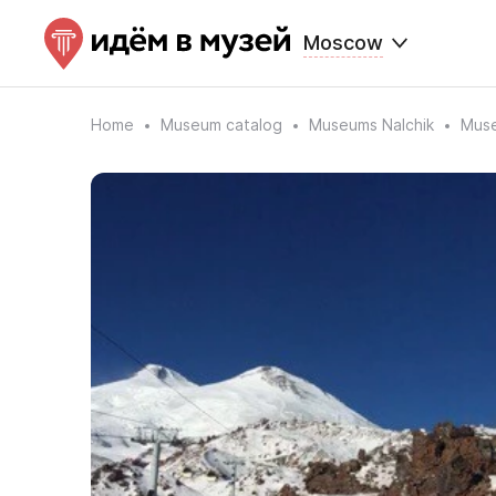
Moscow
Home
Museum catalog
Museums Nalchik
Muse