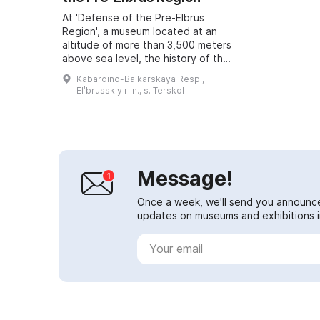
At 'Defense of the Pre-Elbrus
Region', a museum located at an
altitude of more than 3,500 meters
above sea level, the history of the
highest-altitude front of World War
Kabardino-Balkarskaya Resp.,
II is presented. Here, forces p...
Elʹbrusskiy r-n., s. Terskol
Message!
Once a week, we'll send you announc
updates on museums and exhibitions in