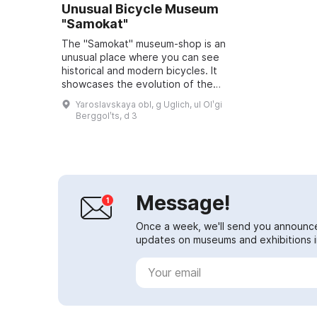
Unusual Bicycle Museum
"Samokat"
The "Samokat" museum-shop is an
unusual place where you can see
historical and modern bicycles. It
showcases the evolution of the
two-wheeled friend from simple
Yaroslavskaya obl, g Uglich, ul Olʹgi
"bone-shakers" to 21st-century
Berggolʹts, d 3
racing m...
Message!
Once a week, we'll send you announc
updates on museums and exhibitions in