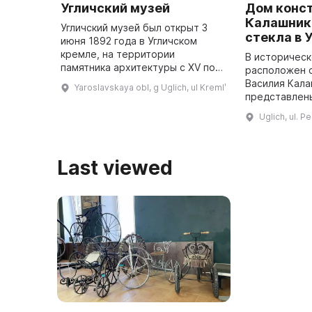
Угличский музей
Дом конс
Калашник
Угличский музей был открыт 3
стекла в 
июня 1892 года в Угличском
кремле, на территории
В историческ
памятника архитектуры с XV по
расположен 
XIX века. В 2015 году был открыт
Василия Кала
Yaroslavskaya obl, g Uglich, ul Kremlʹ
памятник Дмитрию, царевичу,
представлены
убиенному во время Смуты. В
Музей стекла
Uglich, ul. 
цер ...
печью и само
конструктора
Калашнико ...
Last viewed