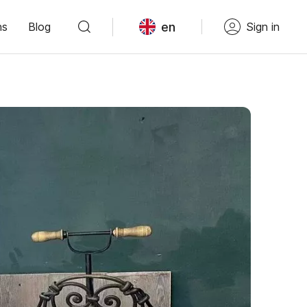
en
ns
Blog
Sign in