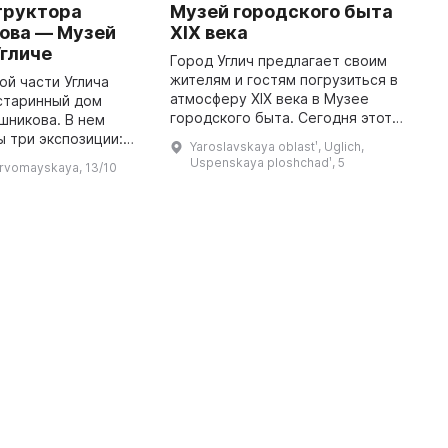
труктора
Музей городского быта
М
ова — Музей
XIX века
в
Угличе
Город Углич предлагает своим
М
жителям и гостям погрузиться в
н
ой части Углича
атмосферу XIX века в Музее
у
старинный дом
городского быта. Сегодня этот
с
шникова. В нем
домик, построенный в середине
п
 три экспозиции:
Yaroslavskaya oblastʹ, Uglich,
XIX века, представляет собой
д
, чайная с русской
Uspenskaya ploshchadʹ, 5
Pervomayskaya, 13/10
маленький музей, где мож ...
«
варами и кабинет
. Василий