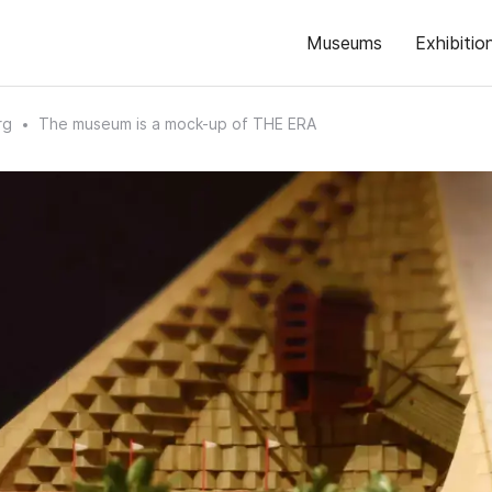
Museums
Exhibitio
rg
The museum is a mock-up of THE ERA