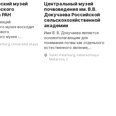
еский музей
Центральный музей
C
еского
почвоведения им. В.В.
S
 РАН
Докучаева Российской
D
сельскохозяйственной
A
лекций
академии
го музея восходит
V
рвого
f
Имя В. В. Докучаева является
го музея -
a
основополагающим для
 основанного в 1714
w
понимания почвы как отдельного
erburg, Universitet·skaya
чалось с Москвы, где
sp
естественного явления,
зены
i
имеющего свое происхождение,
Sankt-Peterburg, naberezhnaya
исторические
...
свойства и пространственное
Makarova, 2
положение. В 1904 году по
инициативе ег ...