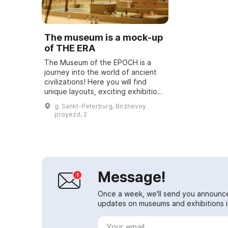
The museum is a mock-up
of THE ERA
The Museum of the EPOCH is a
journey into the world of ancient
civilizations! Here you will find
unique layouts, exciting exhibitions
and interesting workshops. We also
g. Sankt-Peterburg, Birzhevoy
have interactive programs an...
proyezd, 2
Message!
Once a week, we'll send you announc
updates on museums and exhibitions in