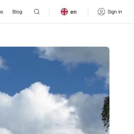
en
ns
Blog
Sign in