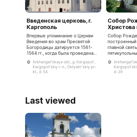
Введенская церковь, г.
Собор Ро
Каргополь
Христова 
Впервые упоминание о Церкви
Собор Рожде
Введения во храм Пресвятой
построенный в
Богородицы датируется 1561-
главной свят
1564 гг., когда была проведена
пятикупольн
Сотняя перепись. В то время она
храм прямоу
Arkhangelʹskaya obl., g. Kargopolʹ,
Arkhangelʹsk
была деревянной, но в 1765 г.
первой камен
Kargopolʹskiy r-n., Oktyabrʹskiy pr-
Kargopolʹski
после пожара была перестр ...
kt., d. 54
d. 29
Last viewed