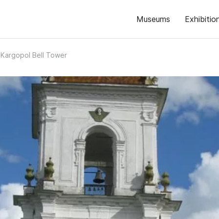
Museums
Exhibitio
Kargopol Bell Tower