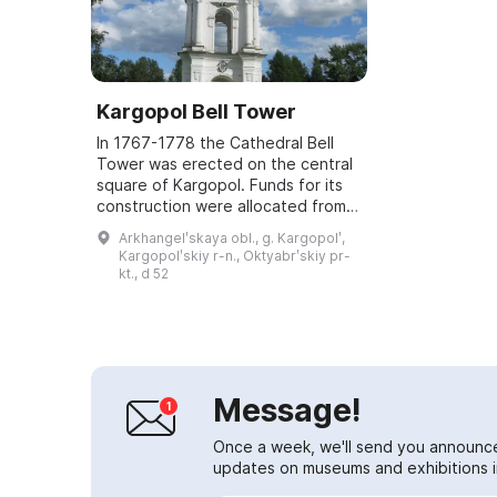
Kargopol Bell Tower
In 1767-1778 the Cathedral Bell
Tower was erected on the central
square of Kargopol. Funds for its
construction were allocated from
the state treasury in connection
Arkhangelʹskaya obl., g. Kargopolʹ,
with the catastrophic fire of 1765
Kargopolʹskiy r-n., Oktyabrʹskiy pr-
...
kt., d 52
Message!
Once a week, we'll send you announc
updates on museums and exhibitions in