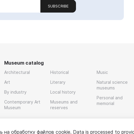
SUBSCRIBE
Museum catalog
Architectural
Historical
Music
Art
Literary
Natural science
museums
By industry
Local history
Personal and
Contemporary Art
Museums and
memorial
Museum
reserves
ь на обработку
файлов cookie
. Data is processed to provi