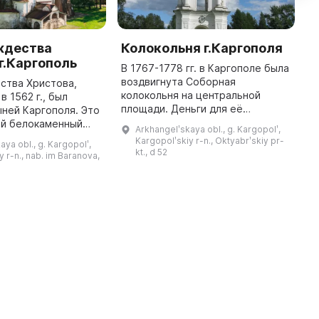
ждества
Колокольня г.Каргополя
K
г.Каргополь
A
В 1767-1778 гг. в Каргополе была
M
воздвигнута Соборная
ства Христова,
колокольня на центральной
 1562 г., был
K
площади. Деньги для её
ыней Каргополя. Это
o
строительства были выделены из
ый белокаменный
f
Arkhangelʹskaya obl., g. Kargopolʹ,
государственной казны в связи с
гольной формы был
o
Kargopolʹskiy r-n., Oktyabrʹskiy pr-
aya obl., g. Kargopolʹ,
катастрофическим пожаром 1765
ной постройкой в
K
kt., d 52
y r-n., nab. im Baranova,
года ...
городе. В XVII-XVIII вв. были ...
n