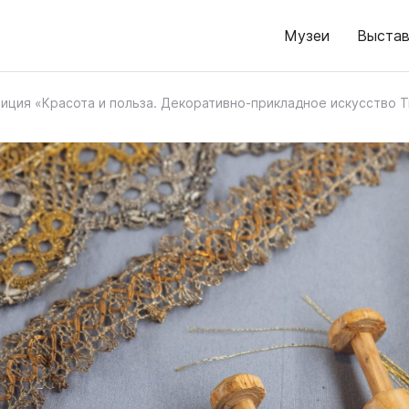
Музеи
Выстав
иция «Красота и польза. Декоративно-прикладное искусство 