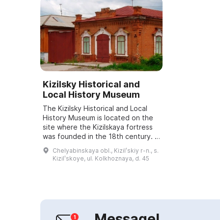
Kizilsky Historical and
Local History Museum
The Kizilsky Historical and Local
History Museum is located on the
site where the Kizilskaya fortress
was founded in the 18th century. It
comprises two historic buildings: a
Chelyabinskaya obl., Kizilʹskiy r-n., s.
wooden planked house and a...
Kizilʹskoye, ul. Kolkhoznaya, d. 45
Message!