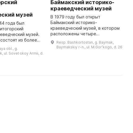
орский
Баймакский историко-
К
-
краеведческий музей
к
еский музей
В 1979 году был открыт
К
Баймакский историко-
к
944 года был
краеведческий музей, в котором
р
итогорский
расположены четыре
в
еведческий музей.
экспозиционных зала. В первом
К
состоят из более
Resp. Bashkortostan, g. Baymak,
представлены предметы
д
ч экспонатов,
Baymakskiy r-n., ul. M.Gorʹkogo, d. 26
ya obl., g.
хозяйственной жизни башкир
д
еологические
, ul. Sovet·skoy Armii, d.
XVII–XIX веков, включая юрту ...
 верхнего
палеолита до позднего ...