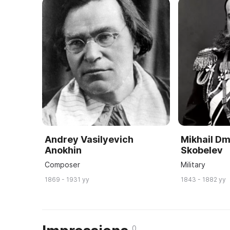
Andrey Vasilyevich
Mikhail Dm
Anokhin
Skobelev
Composer
Military
1869 - 1931 yy
1843 - 1882 yy
0