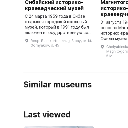
Сибайский историко-
Магнитог
краеведческий музей
историко
краеведч
С 24 марта 1959 года в Сибае
открылся городской школьный
31 августа 1
музей, который в 1991 году был
основан Магн
включен в государственную сеть
историко-кра
музеев Башкортостана и
Фонды музея 
Resp. Bashkortostan, g. Sibay, pr-kt.
преобразован в Сибайский
чем 100 тыся
Gornyakov, d. 45
Chelyabinska
историко-краеведческий музей.
включая арх
Magnitogorsk
В 1 ...
коллекции от
51A
Similar museums
Last viewed