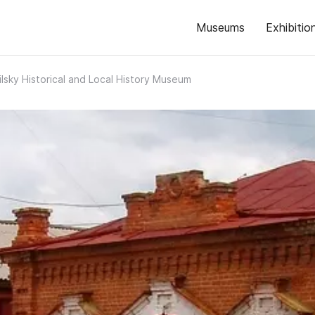
Museums
Exhibitio
ilsky Historical and Local History Museum