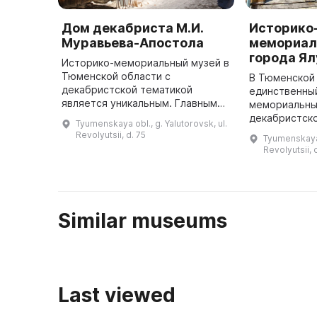
Дом декабриста М.И.
Историко
Муравьева-Апостола
мемориал
города Я
Историко-мемориальный музей в
Тюменской области с
В Тюменской
декабристской тематикой
единственны
является уникальным. Главным
мемориальны
экспонатом музея является дом
декабристск
Tyumenskaya obl., g. Yalutorovsk, ul.
1795 года, в котором двадцать
предлагает 
Revolyutsii, d. 75
Tyumenskaya o
лет проживал ссыльный
наблюдать з
Revolyutsii, 
декабрист, двор ...
декабристов 
Апостола и И
про ...
Similar museums
Last viewed