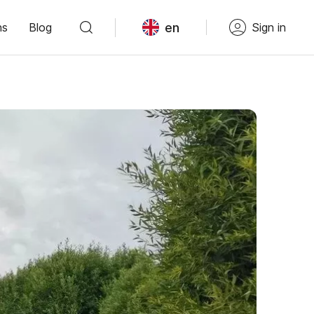
en
ns
Blog
Sign in