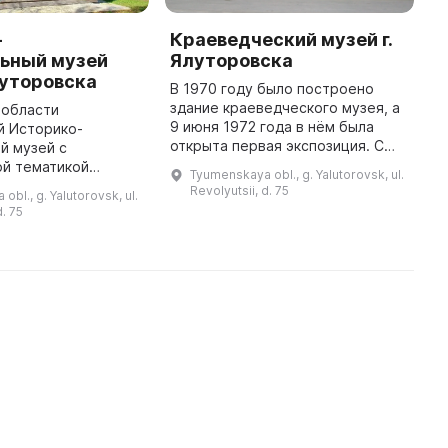
-
Краеведческий музей г.
Г
ьный музей
Ялуторовска
Я
луторовска
В 1970 году было построено
Г
здание краеведческого музея, а
у
 области
9 июня 1972 года в нём была
ц
й Историко-
открыта первая экспозиция. С
о
й музей с
1950-х годов процесс
д
ой тематикой
Tyumenskaya obl., g. Yalutorovsk, ul.
комплектования музейных
к
своим посетителям
Revolyutsii, d. 75
bl., g. Yalutorovsk, ul.
коллекций начался
а домами
d. 75
целенаправленно, а в 1 ...
М. И. Муравьёва-
. Д. Якушкина. Здесь