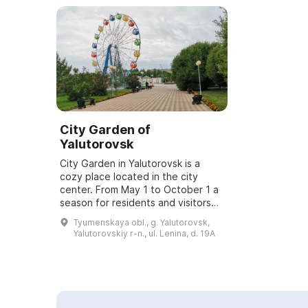
City Garden of
Yalutorovsk
City Garden in Yalutorovsk is a
cozy place located in the city
center. From May 1 to October 1 a
season for residents and visitors
takes place here, attracting
Tyumenskaya obl., g. Yalutorovsk,
tourists. Concerts, celebrations,
Yalutorovskiy r-n., ul. Lenina, d. 19A
childr...