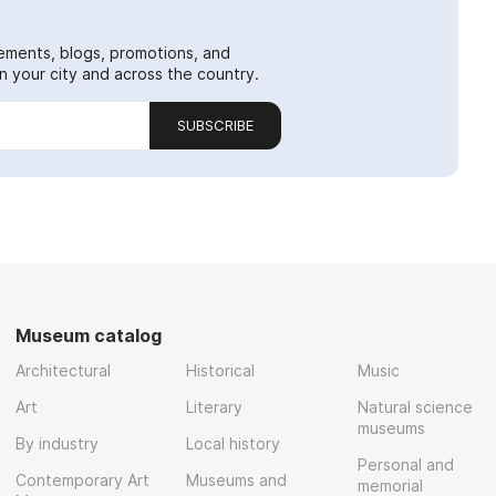
ements, blogs, promotions, and
 your city and across the country.
SUBSCRIBE
Museum catalog
Architectural
Historical
Music
Art
Literary
Natural science
museums
By industry
Local history
Personal and
Contemporary Art
Museums and
memorial