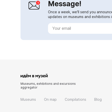
Message!
Once a week, we'll send you announc
updates on museums and exhibitions in
Museums, exhibitions and excursions
aggregator
Museums
On map
Compilations
Blog