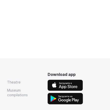
Download app
Theatre
Museum
compilations