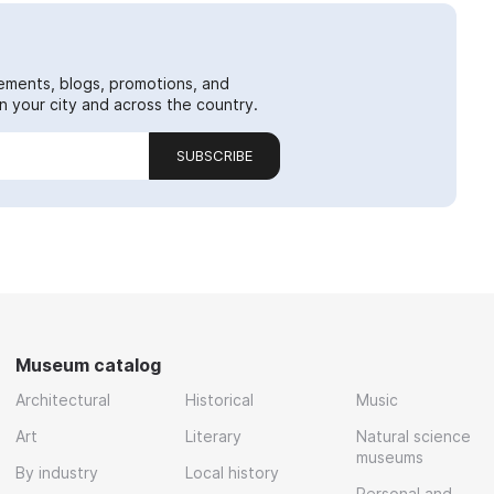
ements, blogs, promotions, and
 your city and across the country.
SUBSCRIBE
Museum catalog
Architectural
Historical
Music
Art
Literary
Natural science
museums
By industry
Local history
Personal and