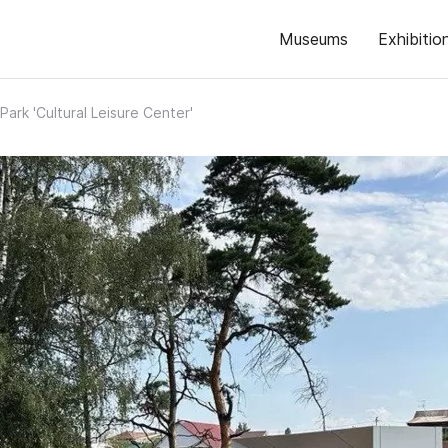
Museums
Exhibitio
 Park 'Cultural Leisure Center'