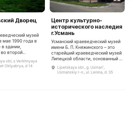
вский Дворец
Центр культурно-
П
исторического наследия
Х
г.Усмань
аеведческий музей
В
в мае 1990 года в
н
Усманский краеведческий музей
 в здании,
о
имени Б. П. Княжинского – это
 во второй
В
старейший краеведческий музей
 века помещиком
з
Липецкой области, основанный в
ya obl, s Verkhnyaya
в селе Сухие Гаи. В
в
1903 году при городской
let Oktyabrya, d 14
Lipetskaya obl., g. Usmanʹ,
ание было
р
библиотеке под руководством
Usmanskiy r-n., ul. Lenina, d. 35
перемещено в В ...
Федора Васильевича Огаркова ...