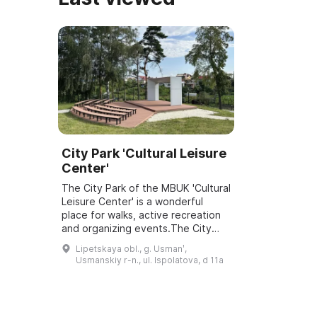
City Park 'Cultural Leisure
Center'
The City Park of the MBUK 'Cultural
Leisure Center' is a wonderful
place for walks, active recreation
and organizing events.The City
Park of the MBUK 'Cultural Leisure
Lipetskaya obl., g. Usmanʹ,
Center' was founded in 1875 and
Usmanskiy r-n., ul. Ispolatova, d 11a
...