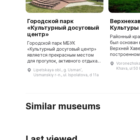
Городской парк
Верхнеха
«Культурный досуговый
Культуры
центр»
Районный кр
был основан 
Городской парк МБУК
Верхней Хаве
«Культурный досуговый центр»
построенном
является прекрасным местом
половине XIX
для прогулок, активного отдыха и
Voronezhska
Стрижевским 
организации праздников.
Khava, ul 50 
Lipetskaya obl., g. Usmanʹ,
1918 году зд
Городской парк МБУК
Usmanskiy r-n., ul. Ispolatova, d 11a
«Культурный досуговый центр»
был основан в 1 ...
Similar museums
Last viewed