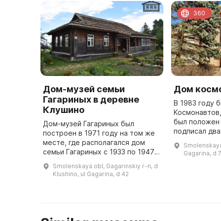
360
Дом-музей семьи
Дом косм
Гагариных в деревне
В 1983 году 
Клушино
Космонавтов,
был положен
Дом-музей Гагариных был
подписал дв
построен в 1971 году на том же
Советского С
месте, где располагался дом
Smolenskaya 
В доме распо
семьи Гагариных с 1933 по 1947
Gagarina, d 
год. Внутри здания представлена
Smolenskaya obl, Gagarinskiy r-n, d
обстановка крестьянского
Klushino, ul Gagarina, d 42
жилища Смоленщины 1930-х годо
...