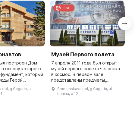
360
онавтов
Музей Первого полета
Д
п
был построен Дом
7 апреля 2011 года был открыт
 в основу которого
музей первого полета человека
В
 фундамент, который
в космос. В первом зале
Р
ажды Герой
представлены предметы,
п
оюза А. А. Леонов.
связанные с полетом: двигатель
к
obl, g Gagarin, ul
Smolenskaya obl, g Gagarin, ul
лагались комнаты
ракетоносителя,
Г
74
Lenina, d 12
для Анны Тимофеевны Гагарин ...
сурдобарокамера, пульт
А
управления полетом и др ...
п