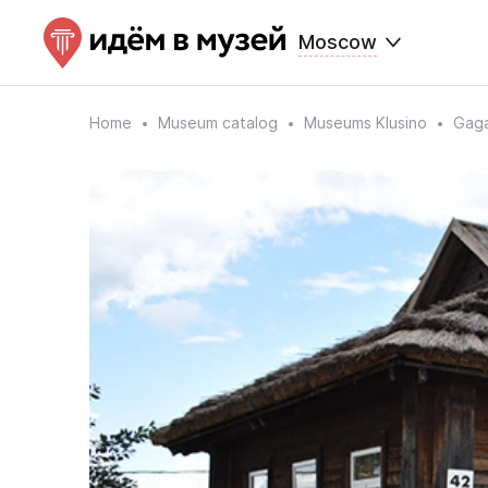
Moscow
Home
Museum catalog
Museums Klusino
Gaga