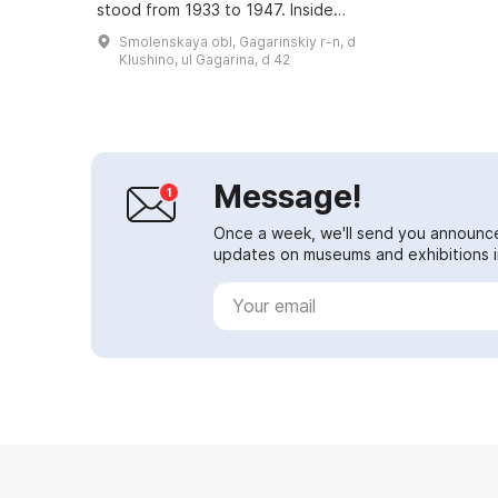
stood from 1933 to 1947. Inside
the building the interior of a
Smolenskaya obl, Gagarinskiy r-n, d
peasant dwelling from the
Klushino, ul Gagarina, d 42
Smolensk re...
Message!
Once a week, we'll send you announc
updates on museums and exhibitions in