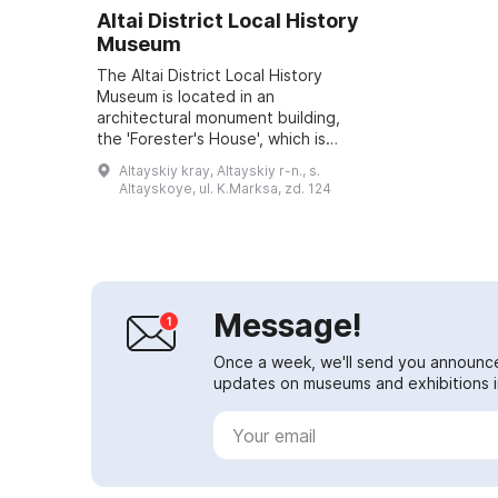
Altai District Local History
Museum
The Altai District Local History
Museum is located in an
architectural monument building,
the 'Forester's House', which is
over one hundred years old. It is a
Altayskiy kray, Altayskiy r-n., s.
true people's museum, since
Altayskoye, ul. K.Marksa, zd. 124
residents of ...
Message!
Once a week, we'll send you announc
updates on museums and exhibitions in