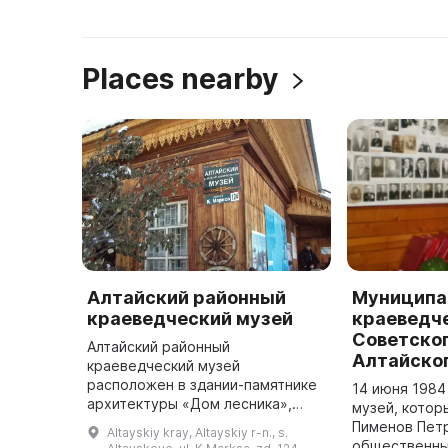
Places nearby
Алтайский районный
Муниципа
краеведческий музей
краеведч
Советског
Алтайский районный
Алтайског
краеведческий музей
расположен в здании-памятнике
14 июня 1984
архитектуры «Дом лесника»,
музей, котор
которому более ста лет. Это
Пименов Пет
Altayskiy kray, Altayskiy r-n., s.
настоящий народный музей,
общественны