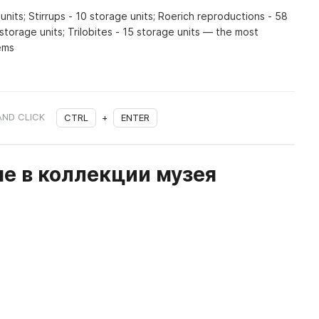
nits; Stirrups - 10 storage units; Roerich reproductions - 58
 storage units; Trilobites - 15 storage units — the most
tems
AND CLICK
CTRL
+
ENTER
е в коллекции музея