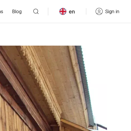
en
ns
Blog
Sign in