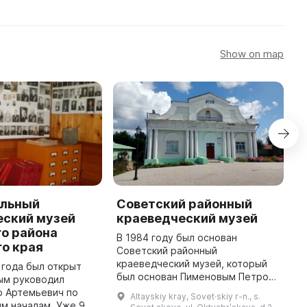
Show on map
льный
Советский районный
M
еский музей
краеведческий музей
M
о района
D
В 1984 году был основан
о края
Советский районный
O
краеведческий музей, который
o
 года был открыт
был основан Пименовым Петром
v
ым руководил
Артемьевичем. В нем
P
р Артемьевич по
Altayskiy kray, Sovet·skiy r-n., s.
насчитывается более 8 тысяч
1
м началам. Уже 9