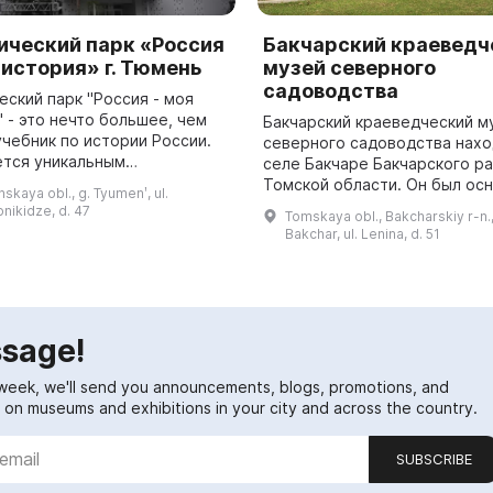
ический парк «Россия
Бакчарский краеведч
история» г. Тюмень
музей северного
садоводства
еский парк "Россия - моя
 - это нечто большее, чем
Бакчарский краеведческий м
учебник по истории России.
северного садоводства нахо
ется уникальным
селе Бакчаре Бакчарского р
едийным комплексом,
Томской области. Он был осн
skaya obl., g. Tyumenʹ, ul.
 представляет историю
лето 1995 года на территори
nikidze, d. 47
Tomskaya obl., Bakcharskiy r-n.,
 древнейших в...
бывшего сада. Создателем с
Bakchar, ul. Lenina, d. 51
В. И. ...
sage!
week, we'll send you announcements, blogs, promotions, and
on museums and exhibitions in your city and across the country.
SUBSCRIBE