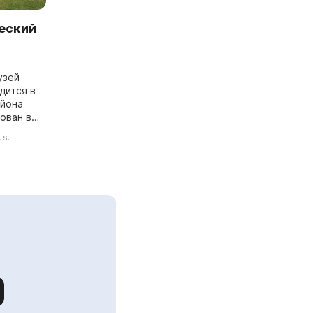
еский
узей
дится в
айона
ован в
и
 s.
ада был