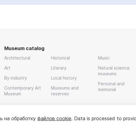
Museum catalog
Architectural
Historical
Music
Art
Literary
Natural science
museums
By industry
Local history
Personal and
Contemporary Art
Museums and
memorial
Museum
reserves
ь на обработку
файлов cookie
. Data is processed to provi
Policy
User agreement
For partners