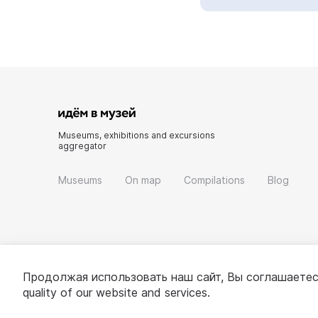
Museums, exhibitions and excursions
aggregator
Museums
On map
Compilations
Blog
Продолжая использовать наш сайт, Вы соглашаетес
quality of our website and services.
© 2022 - 2026 «Idem v muzei»
About project