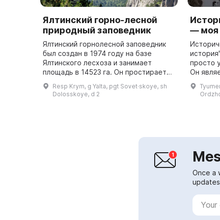
Ялтинский горно-лесной
Истор
природный заповедник
— моя 
Ялтинский горнолесной заповедник
Историч
был создан в 1974 году на базе
история"
Ялтинского лесхоза и занимает
просто 
площадь в 14523 га. Он простирается
Он явля
от Фороса на западе до Гурзуфа на
мультим
Resp Krym, g Yalta, pgt Sovet·skoye, sh
Tyumen
востоке, а наивысшей точкой
который
Dolosskoye, d 2
Ordzho
заповедн...
России с
Mes
Once a 
updates 