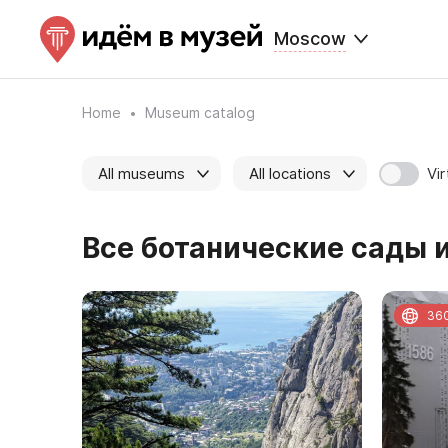
Moscow
Home
Museum catalog
Vir
All museums
All locations
Все ботанические сады и
36