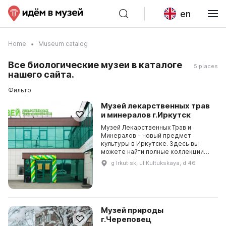
en
Home
Museum catalog
Все биологические музеи в каталоге
5 places
нашего сайта.
Фильтр
Музей лекарственных трав
и минералов г.Иркутск
Музей Лекарственных Трав и
Минералов - новый предмет
культуры в Иркутске. Здесь вы
можете найти полные коллекции
лекарственных трав, минеральных
g Irkut·sk, ul Kultukskaya, d 46
вод и лечебных грязей России, а
также коллекцию техноло...
Музей природы
г.Череповец