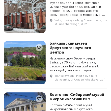
Музей природы исполняет свою
миссию уже более 90 лет. Он был
основан в 1920-х годах и за это
время неоднократно менялось его
название и статус. Основная цель
Vologodskaya obl, g Cherepovets, pr-
музея - собирать, изучать и
kt Lunacharskogo, d 32
популяризирова...
Байкальский музей
Иркутского научного
центра
На живописном берегу озера
Байкал, в 70 км от г. Иркутска,
расположен Байкальский музей,
имеющий давнюю историю,
начинающуюся со времен
Irkut·skaya obl, Irkut·skiy r-n, rp
демонстрации гидробиологических
Listvyanka, ul Akademicheskaya, zd 1
коллекций на лимнологической
ста...
Восточно-Сибирский музей
микробиологиии ИГУ
Восточно-Сибирский музей
микробиологии Иркутского