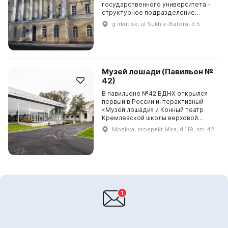
государственного университета -
структурное подразделение
биолого-почвенного факультета
g Irkut·sk, ul Sukh·e-Batora, d 5
ИГУ, созданное в 1997 г. благодаря
объединению усилий сотрудни...
Музей лошади (Павильон №
42)
В павильоне №42 ВДНХ открылся
первый в России интерактивный
«Музей лошади» и Конный театр
Кремлевской школы верховой
езды. Здесь можно открыть для
Moskva, prospekt Mira, d.119, str. 42
себя экспозицию, посвященную
истории лошадей и конево...