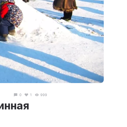
0
1
999
инная