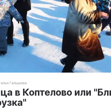
талья Галышева
ца в Коптелово или "Бл
рузка"