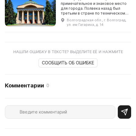
примечательное и знаковое место
для города. Полвека назад был
третьим в стране по техническому
оборудованию. В планетарии есть
Волгоградская обл., г. Волгоград,
Звездный зал на 450 зрителей,
ул. им Гагарина, д. 14
оборудо ...
НАШЛИ ОШИБКУ В ТЕКСТЕ? ВЫДЕЛИТЕ ЕЁ И НАЖМИТЕ
СООБЩИТЬ ОБ ОШИБКЕ
Комментарии
0