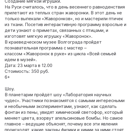
Создание мягкой игрушки.
На Руси считалось, что в день весеннего равноденствия
прилетают из теплых стран жаворонки. В этот день не
только выпекали «Жаворонков», но и мастерили птичек
из ткани. Посетив интерактивную программу взрослые и
дети узнают о приметах, связанных с птицами, и
изготовят мягкую игрушку «Жаворонок».
В краеведческом музее Волгограда пройдет
познавательная программа с мастер –
классом «Жаворонок в руке» из цикла «Всей семьей
идем в музей».
Дата: 23 марта в 12.00
Стоимость: 350 руб.
6+
Шоу.
В планетарии пройдёт шоу «Лаборатория научных
чудес». Участники познакомятся с самыми интересными
и необычными экспериментами, узнают, как сделать
фонтан из пены, увидят химический светофор, который
меняет цвета, взорвут апельсиновые бомбы. Но самое
главное – ведущие объяснят, почему все эти явления
происходят, какие законы физики и химии за ними стоят,