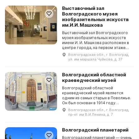
Выставочный зал
Волгоградского музея
изобразительных искусств
им.И.И. Машкова
Выставочный зал Волгоградского
музея изобразительных искусств
имени И. И. Машкова расположен в
центре города, на первом этаже
жилого здания. Зал имеет
Волгоградская обл., г. Волгоград,
двухуровневую планировку и
ул. им маршала Чуйкова, д. 37
площадь в 1 200 кв. м, ...
Волгоградский областной
краеведческий музей
Волгоградский областной
краеведческий музей является
одним из самых старых в Поволжье.
Он был основан в 1914 году
Обществом содействия
Волгоградская обл., г. Волгоград,
внешкольному образованию и
пр-кт. им В.И.Ленина, д. 7
располагается в двух зданиях -
бывшей ...
Волгоградский планетарий
Волгоградский планетарий — очень