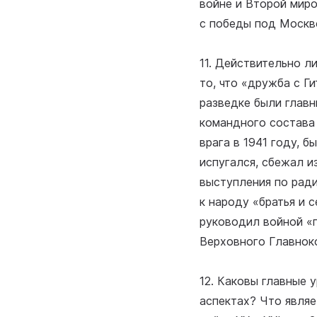
войне и Второй мир
с победы под Москво
11. Действительно л
то, что «дружба с Г
разведке были главн
командного состава
врага в 1941 году, 
испугался, сбежал и
выступления по ради
к народу «братья и 
руководил войной «п
Верховного Главнок
12. Каковы главные 
аспектах? Что явля