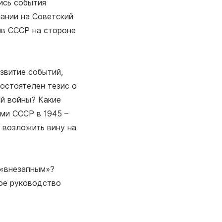
ись события
ании на Советский
ив СССР на стороне
звитие событий,
остоятелен тезис о
ой войны? Какие
ми СССР в 1945 –
бы возложить вину на
 «внезапным»?
ое руководство