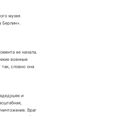
ного музея
а Берлин».
омента ее начала.
лекие военные
 так, словно она
радедушек и
асштабная,
уничтожение. Враг