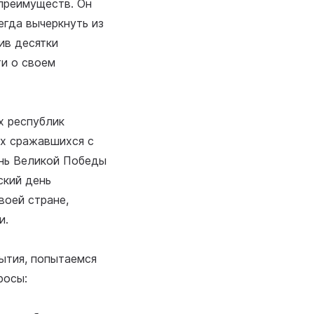
 преимуществ. Он
егда вычеркнуть из
ив десятки
ти о своем
х республик
их сражавшихся с
ень Великой Победы
ский день
воей стране,
и.
бытия, попытаемся
росы: