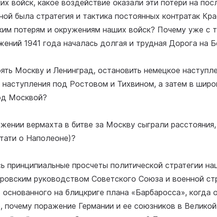
их войск, какое воздействие оказали эти потери на п
ой была стратегия и тактика постоянных контратак Кра
ким потерям и окружениям наших войск? Почему уже с 
ений 1941 года началась долгая и трудная Дорога на 
оять Москву и Ленинград, остановить немецкое наступле
 наступления под Ростовом и Тихвином, а затем в широ
од Москвой?
ажении вермахта в битве за Москву сыграли расстояния,
тати о Наполеоне)?
сь принципиальные просчеты политической стратегии на
еровским руководством Советского Союза и военной ст
 основанного на блицкриге плана «Барбаросса», когда о
, почему поражение Германии и ее союзников в Велико