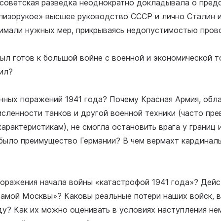
о советская разведка неоднократно докладывала о пре
близорукое» высшее руководство СССР и лично Сталин 
нимали нужных мер, прикрываясь недопустимостью пров
ыл готов к большой войне с военной и экономической т
ил?
енных поражений 1941 года? Почему Красная Армия, об
исленности танков и другой военной техники (часто пр
арактеристикам), не смогла остановить врага у границ 
 было преимущество Германии? В чем вермахт кардинал
поражения начала войны «катастрофой 1941 года»? Дей
амой Москвы»? Каковы реальные потери наших войск, в
ду? Как их можно оценивать в условиях наступления не