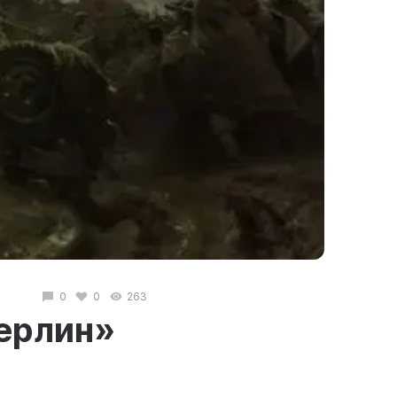
0
0
263
Берлин»