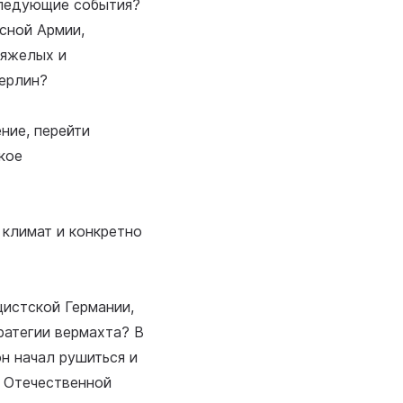
оследующие события?
сной Армии,
тяжелых и
Берлин?
ние, перейти
кое
 климат и конкретно
цистской Германии,
ратегии вермахта? В
н начал рушиться и
й Отечественной