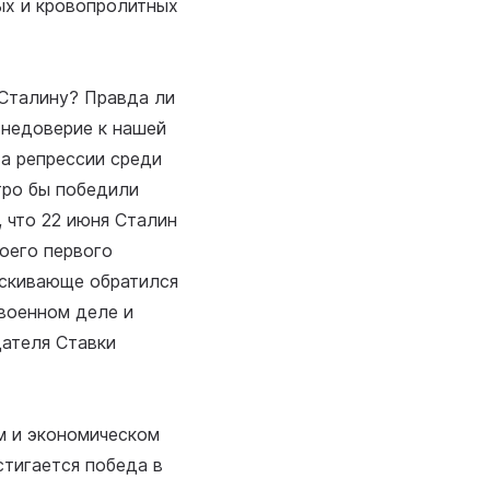
ых и кровопролитных
 Сталину? Правда ли
 недоверие к нашей
 а репрессии среди
тро бы победили
, что 22 июня Сталин
воего первого
аискивающе обратился
 военном деле и
дателя Ставки
ом и экономическом
тигается победа в