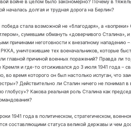
овой войне в целом было закономерно? Почему в тяжел
й началась долгая и трудная дорога на Берлин?
и победа стала возможной не «благодаря», а «вопреки»
итлером», сумевшим обмануть «доверчивого Сталина», и
ыми причинами неготовности к внезапному нападению –
 РККА, уничтожившие тех военачальников, которые быс
были главной причиной военных поражений? Правда ли то
з Кремля и где-то отсиживался до 3 июля 1941 года – с
о, во время которого он был настолько испуган, что з
сестры»? Действительно ли Сталин ничего не понимал в
о глобусу»? Какова реальная роль Сталина как предсе
омандования?
уроки 1941 года в политическом, стратегическом, военн
ется составляющими статуса великой державы и чем дос