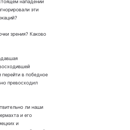
дстоящем нападении
игнорировали эти
окаций?
очки зрения? Каково
ладавшая
евосходившей
и перейти в победное
ьно превосходил
ствительно ли наши
ермахта и его
мецких и