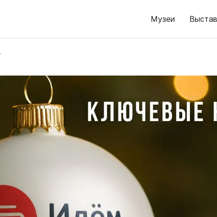
Музеи
Выстав
у