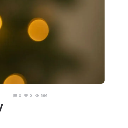
0
0
666
у