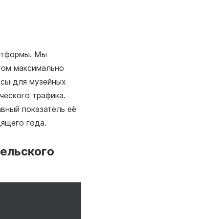
атформы. Мы
том максимально
ссы для музейных
ческого трафика.
авный показатель её
ящего года.
тельского