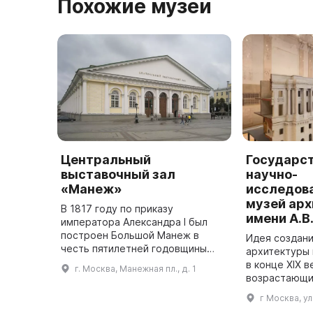
Похожие музеи
Центральный
Государс
выставочный зал
научно-
«Манеж»
исследов
музей ар
В 1817 году по приказу
имени А.В
императора Александра I был
построен Большой Манеж в
Идея создани
честь пятилетней годовщины
архитектуры 
победы русского оружия в
в конце XIX в
г. Москва, Манежная пл., д. 1
Отечественной войне 1812 года.
возрастающи
Проект постройки был
национально
г Москва, у
разработан инженером ...
целях обобщ