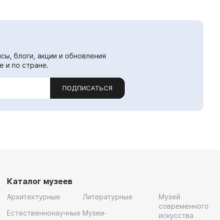
сы, блоги, акции и обновления
е и по стране.
ПОДПИСАТЬСЯ
Каталог музеев
Архитектурные
Литературные
Музей
современного
Естественнонаучные
Музеи-
искусства