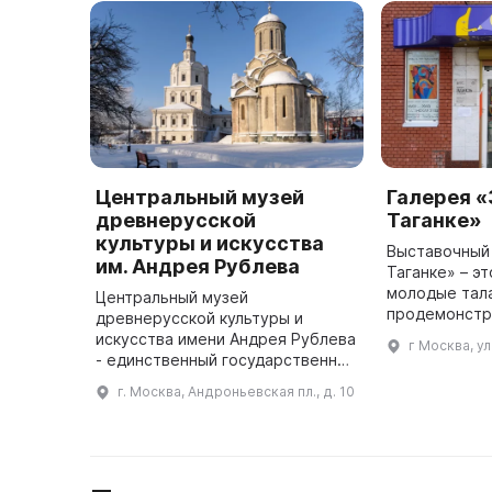
Центральный музей
Галерея «
древнерусской
Таганке»
культуры и искусства
Выставочный 
им. Андрея Рублева
Таганке» – эт
молодые тал
Центральный музей
продемонстр
древнерусской культуры и
навыки и пол
искусства имени Андрея Рублева
г Москва, ул
опыт. В 1988 году на территории
- единственный государственный
Центральног
специализированный музей
г. Москва, Андроньевская пл., д. 10
русского церковного искусства
Средневековья и Нового
времени. Музе ...