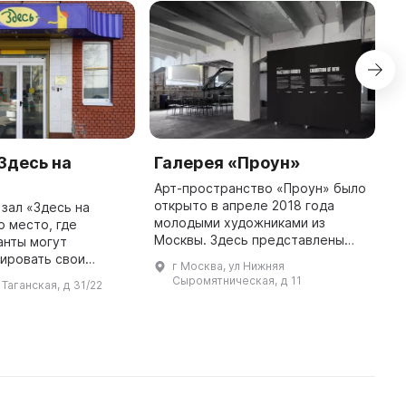
Здесь на
Галерея «Проун»
C
A
Арт-пространство «Проун» было
a
открыто в апреле 2018 года
зал «Здесь на
A
молодыми художниками из
о место, где
Москвы. Здесь представлены
анты могут
C
медиаинсталляции, кинетические
ировать свои
C
г Москва, ул Нижняя
скульптуры, саунд-арт, видео-арт
учить бесценный
R
Сыромятническая, д 11
 Таганская, д 31/22
и аудиовизуальные перформанс
m
...
о
a
административного округа М ...