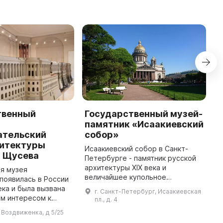
твенный
Государственный музей-
Г
памятник «Исаакиевский
и
ательский
собор»
х
хитектуры
«
Исаакиевский собор в Санкт-
. Щусева
Петербурге - памятник русской
М
архитектуры XIX века и
о
я музея
величайшее купольное
с
появилась в России
сооружение в мире, созданное
н
ека и была вызвана
г. Санкт-Петербург, Исаакиевская
архитектором Огюстом
к
м интересом к
пл., д. 4
Монферраном - символ
к
му наследию. В
л Воздвиженка, д 5/25
имперского могущества. Строи
З
ения материала,