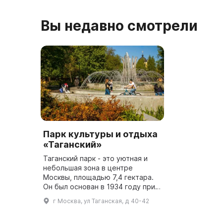
накопленног
Вы недавно смотрели
Парк культуры и отдыха
«Таганский»
Таганский парк - это уютная и
небольшая зона в центре
Москвы, площадью 7,4 гектара.
Он был основан в 1934 году при
клубе имени Бухарина и делится
г Москва, ул Таганская, д 40-42
на две части: детский парк и
основную территорию, расп...