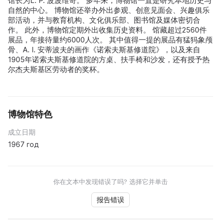
馆长为L. P. 波波维奇。 多年来，博物馆一直是研究本地历史与
自然的中心。 博物馆还举办外出参观、创意见面会、兴趣俱乐
部活动，并与教育机构、文化俱乐部、图书馆及媒体密切合
作。 此外，博物馆定期外出收集历史资料。 馆藏超过2560件
展品，年接待量约6000人次。 其中值得一提的展品有猛犸象颅
骨、A. I. 安蒂波夫的画作《诺索夫斯基修道院》，以及来自
1905年诺索夫斯基修道院的方桌、扶手椅和沙发，还有授予热
尔杰夫斯基区劳动者的奖杯。
博物馆特色
成立日期
1967 год
你在文本中发现错误了吗? 选择它并单击
报告错误