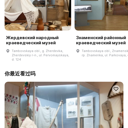
Жердевский народный
Знаменский районный
краеведческий музей
краеведческий музей
Tambovskaya obl., g. Zherdevka,
Tambovskaya obl., Znamenski
Zherdevskiy r-n., ul. Pervomayskaya,
rp. Znamenka, ul. Parkovaya, d
d. 124
你最近看过吗