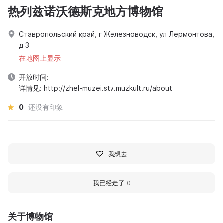
热列兹诺沃德斯克地方博物馆
Ставропольский край, г Железноводск, ул Лермонтова,
д 3
在地图上显示
开放时间:
详情见: http://zhel-muzei.stv.muzkult.ru/about
0
还没有印象
我想去
我已经走了
0
关于博物馆