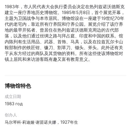
1983年，市人民代表大会执行委员会决定在热列兹诺沃德斯克
建立一座疗养地历史博物馆。1985年5月8日，首个展览开幕，
主题为卫国战争与本市居民。博物馆设在一座建于19世纪70年
代的老宅内，靠近所有疗养院和疗养公园。展览介绍了该疗养
地的最早开拓者、曾居住在热列兹诺沃德斯克周边的古代部
落，以及他们通过丝绸之路与拜占庭、印度和中国的联系。馆
内陈列有生活用品、武器、首饰、马具，以及在拉兹瓦尔卡山
鞍部制作的铁匠钳、镰刀、割草刀、锄头、斧头。此外还有关
于从东方经过的商队及其货物的资料。所有这些使该博物馆对
镇上居民和来访游客既有趣又富有教育意义。
博物馆特色
成立日期
1983 год
创办人
马尔琴科·莉迪娅·谢苗诺夫娜，1927年生