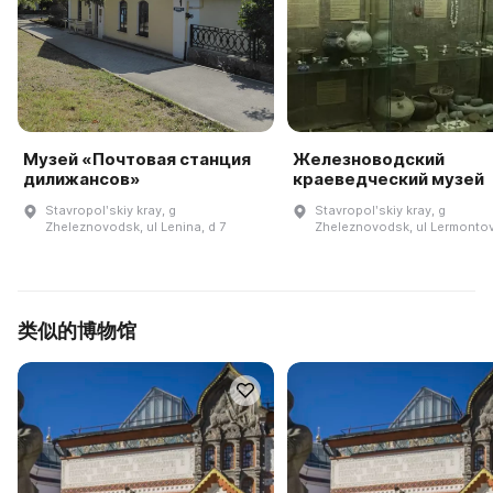
Музей «Почтовая станция
Железноводский
дилижансов»
краеведческий музей
Stavropolʹskiy kray, g
Stavropolʹskiy kray, g
Zheleznovodsk, ul Lenina, d 7
Zheleznovodsk, ul Lermontov
类似的博物馆