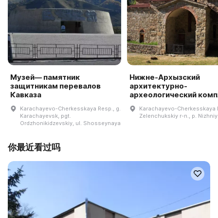
Музей— памятник
Нижне-Архызский
защитникам перевалов
архитектурно-
Кавказа
археологический комп
Karachayevo-Cherkesskaya Resp., g.
Karachayevo-Cherkesskaya 
Karachayevsk, pgt.
Zelenchukskiy r-n., p. Nizhni
Ordzhonikidzevskiy, ul. Shosseynaya
你最近看过吗