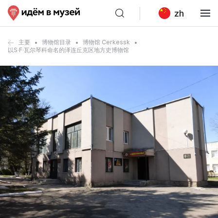
zh
主要
博物馆目录
博物馆 Cerkessk
以S·F·瓦尔琴科命名的泽连丘克区地方史博物馆