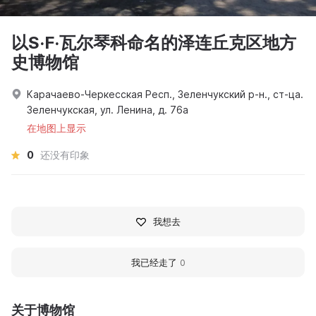
以S·F·瓦尔琴科命名的泽连丘克区地方
史博物馆
Карачаево-Черкесская Респ., Зеленчукский р-н., ст-ца.
Зеленчукская, ул. Ленина, д. 76а
在地图上显示
0
还没有印象
我想去
我已经走了
0
关于博物馆