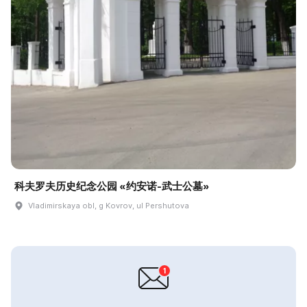
科夫罗夫历史纪念公园 «约安诺-武士公墓»
Vladimirskaya obl, g Kovrov, ul Pershutova