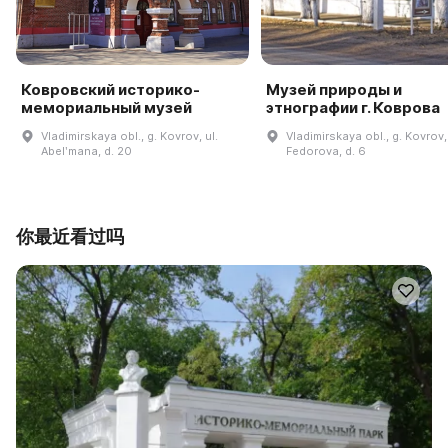
Ковровский историко-
Музей природы и
мемориальный музей
этнографии г. Коврова
Vladimirskaya obl., g. Kovrov, ul.
Vladimirskaya obl., g. Kovrov, 
Abelʹmana, d. 20
Fedorova, d. 6
你最近看过吗