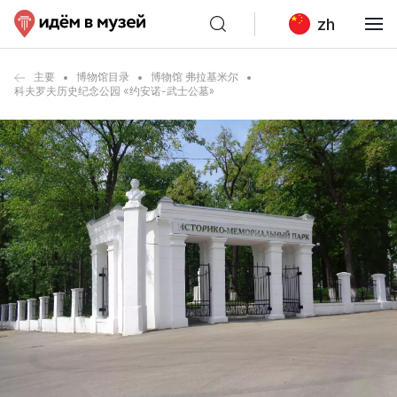
zh
主要
博物馆目录
博物馆 弗拉基米尔
科夫罗夫历史纪念公园 «约安诺-武士公墓»