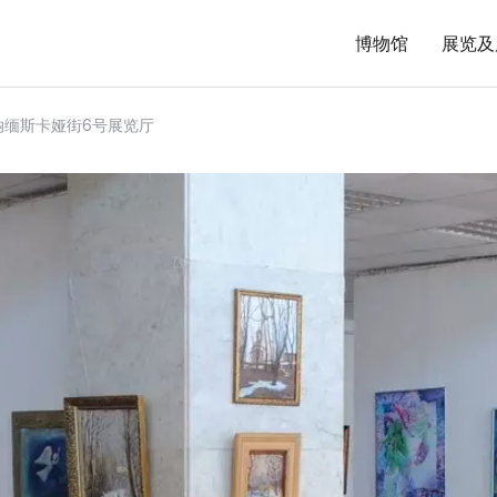
博物馆
展览及
纳缅斯卡娅街6号展览厅