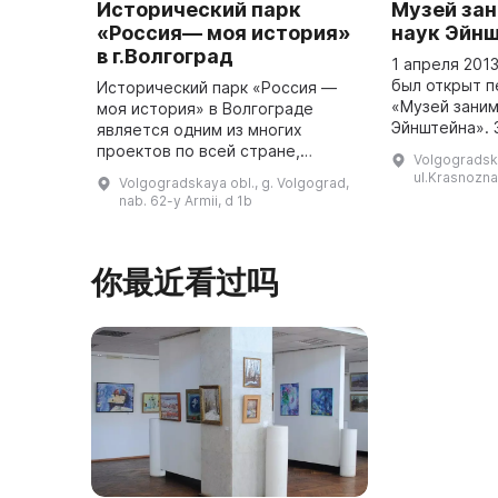
Исторический парк
Музей за
«Россия— моя история»
наук Эйн
в г.Волгоград
1 апреля 201
был открыт п
Исторический парк «Россия —
«Музей заним
моя история» в Волгограде
Эйнштейна». 
является одним из многих
ждут более 1
проектов по всей стране,
Volgogradska
представляю
подобных ему. Он занимает
ul.Krasnozn
Volgogradskaya obl., g. Volgograd,
области наук
более семи тысяч квадратных
nab. 62-y Armii, d 1b
и ...
метров и может вместить до 600
человек. На ...
你最近看过吗