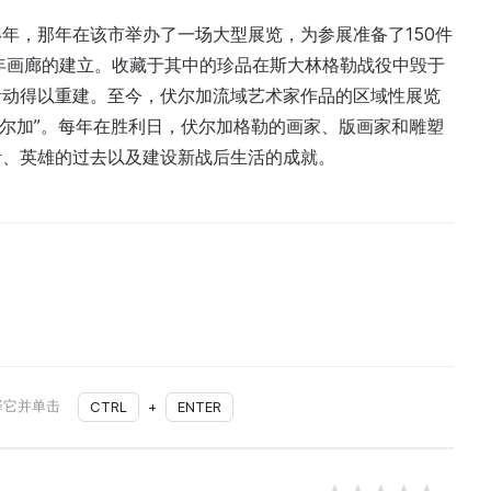
34年，那年在该市举办了一场大型展览，为参展准备了150件
8年画廊的建立。收藏于其中的珍品在斯大林格勒战役中毁于
活动得以重建。至今，伏尔加流域艺术家作品的区域性展览
伏尔加”。每年在胜利日，伏尔加格勒的画家、版画家和雕塑
活、英雄的过去以及建设新战后生活的成就。
择它并单击
CTRL
+
ENTER