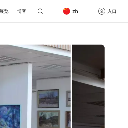
zh
展览
博客
入口