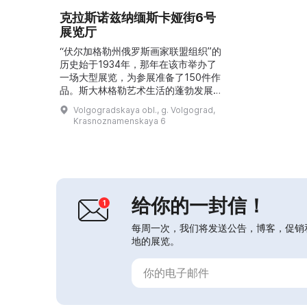
克拉斯诺兹纳缅斯卡娅街6号
展览厅
“伏尔加格勒州俄罗斯画家联盟组织”的
历史始于1934年，那年在该市举办了
一场大型展览，为参展准备了150件作
品。斯大林格勒艺术生活的蓬勃发展促
成了1938年画廊的建立。收藏于其中
Volgogradskaya obl., g. Volgograd,
的珍品在斯大林格勒战役中毁于一旦，
Krasnoznamenskaya 6
但随着这座饱受战争创伤的城市一同，
展览活动得以重建。至今，伏尔加流域
艺术家作品的区域性展览仍然特别受欢
迎。2000年该市第二次承办了“伟大伏
尔加”。每年在胜利日，伏尔加格勒的
画家、版画家和...
给你的一封信！
每周一次，我们将发送公告，博客，促销
地的展览。