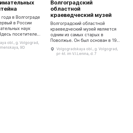
нимательных
Волгоградский
В
штейна
областной
К
краеведческий музей
3 года в Волгограде
И
ервый в России
о
Волгоградский областной
ательных наук
х
краеведческий музей является
Здесь посетителей
с
одним из самых старых в
50 экспонатов,
о
Поволжье. Он был основан в 1914
ya obl., g. Volgograd,
щих различные
в
году Обществом содействия
amenskaya, 9D
Volgogradskaya obl., g. Volgograd,
и. Все они являются
к
внешкольному образованию и
pr-kt. im V.I.Lenina, d. 7
располагается в двух зданиях -
бывшей ...