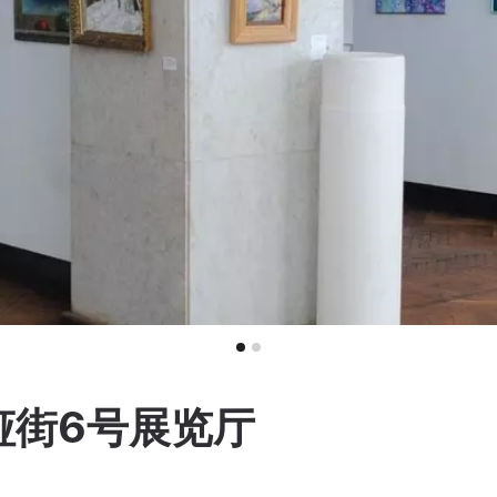
娅街6号展览厅