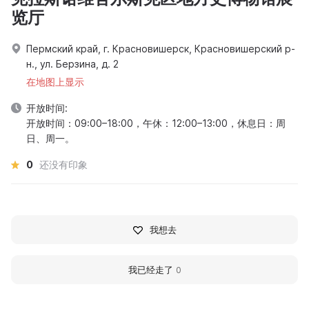
览厅
Пермский край, г. Красновишерск, Красновишерский р-
н., ул. Берзина, д. 2
在地图上显示
开放时间:
开放时间：09:00–18:00，午休：12:00–13:00，休息日：周
日、周一。
0
还没有印象
我想去
我已经走了
0