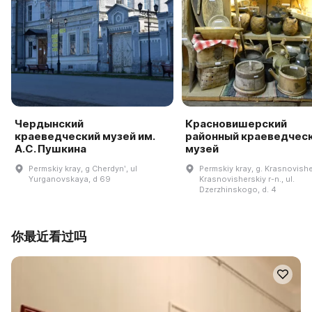
Чердынский
Красновишерский
краеведческий музей им.
районный краеведчес
А.С. Пушкина
музей
Permskiy kray, g Cherdynʹ, ul
Permskiy kray, g. Krasnovishe
Yurganovskaya, d 69
Krasnovisherskiy r-n., ul.
Dzerzhinskogo, d. 4
你最近看过吗