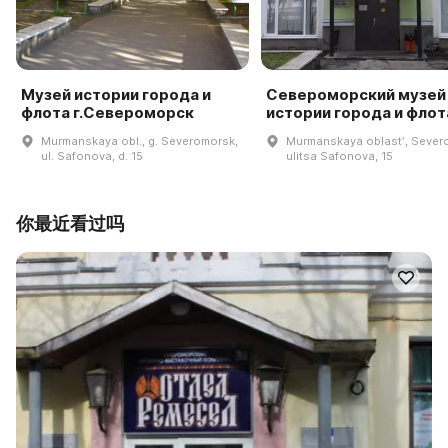
Музей истории города и
Североморский музей
флота г.Североморск
истории города и флот
Murmanskaya obl., g. Severomorsk,
Murmanskaya oblastʹ, Sever
ul. Safonova, d. 15
ulitsa Safonova, 15
你最近看过吗