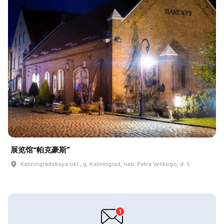
展览馆“帕克豪斯”
Kaliningradskaya obl., g. Kaliningrad, nab. Petra Velikogo, d. 5