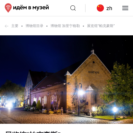
zh
主要
博物馆目录
博物馆 加里宁格勒
展览馆“帕克豪斯”