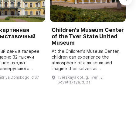
 картинная
Children's Museum Center
T
 Выставочный
of the Tver State United
H
Museum
T
c
ий день в галерее
At the Children's Museum Center,
ex
мерно 32 тысячи
children can experience the
O
В нее входят
atmosphere of a museum and
c
ревнерусского
imagine themselves as
V-XX веков, русской
archaeologists, historians, cultural
Dmitriya Donskogo, d 37
Tverskaya obl., g. Tverʹ, ul.
афики и скульптуры
scholars and artists. Here children
Sovet·skaya, d. 3a
XVIII-XX веков, западноевропей ...
discover the worl ...