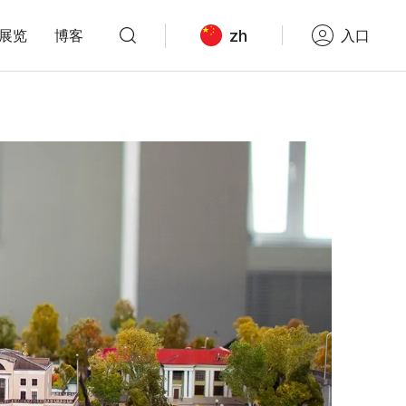
zh
展览
博客
入口