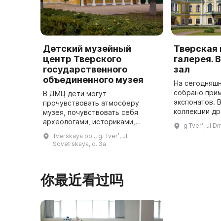
Детский музейный
Тверская
центр Тверского
галерея.
государственного
зал
объединенного музея
На сегодняшн
собрано при
В ДМЦ дети могут
экспонатов. 
прочувствовать атмосферу
коллекции д
музея, почувствовать себя
искусства XI
археологами, историками,
g Tverʹ, ul 
живописи, гр
культурологами и художниками.
Tverskaya obl., g. Tverʹ, ul.
Здесь дети открывают для себя
Sovet·skaya, d. 3a
мир истории, искусства и
культуры. Детский м ...
你最近看过吗