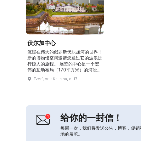
伏尔加中心
沉浸在伟大的俄罗斯伏尔加河的世界！
新的博物馆空间邀请您通过它的波浪进
行惊人的旅程。 展览的中心是一个宏
伟的互动布局（170平方米）的河段从
特维尔到雷宾斯克。 想象一下：真正
Tverʹ, pr-t Kalinina, d. 17
的水（6000升！）沿着微型伏尔加河
流动，和真正的小船一样，小船正在从
一个城市慢慢地航行到另一个城市。
他们在20-30分钟内完成整个路线！
布局以1:150的比例创建。 在上面你会
看到： •8个城市; ...
给你的一封信！
每周一次，我们将发送公告，博客，促销
地的展览。