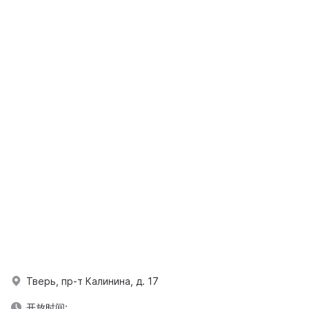
Тверь, пр-т Калинина, д. 17
开放时间: