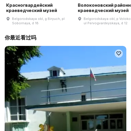
Красногвардейский
Волоконовский район
краеведческий музей
краеведческий музей
Belgorodskaya obl, g Biryuch, pl
Belgorodskaya obl, p Voloko
Sobornaya, d 18
ul Pervogvardeyskaya, d 12
你最近看过吗