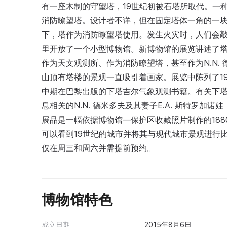
有一座木制的守望塔，19世纪初被石塔所取代。一
消防瞭望塔。设计者不详，但在固定塔体一角的一块
下，塔作为消防瞭望塔使用。发生火灾时，人们会敲
里开放了一个小型博物馆。新博物馆的展览讲述了
作为天文观测所、作为消防瞭望塔，甚至作为N.N. 
山顶有塔楼的景观一直吸引着画家。展览中陈列了19
中期在巴黎出版的下塔吉尔气象观测书籍。有关下塔
息相关的N.N. 德米多夫及其妻子E.A. 斯特罗
展品是一幅依据博物馆—保护区收藏照片制作的18
可以看到19世纪的城市并将其与现代城市景观进行比
仅在周三和周六并需提前预约。
博物馆特色
成立日期
2015年8月6日