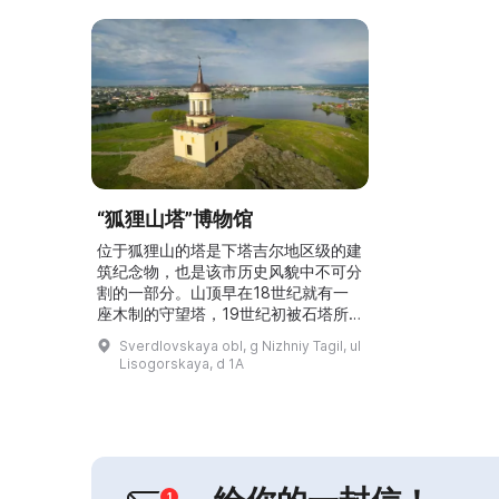
“狐狸山塔”博物馆
位于狐狸山的塔是下塔吉尔地区级的建
筑纪念物，也是该市历史风貌中不可分
割的一部分。山顶早在18世纪就有一
座木制的守望塔，19世纪初被石塔所
取代。一种说法认为它用于防御游牧民
Sverdlovskaya obl, g Nizhniy Tagil, ul
族，但更现实的说法是它作为消防瞭望
Lisogorskaya, d 1A
塔。设计者不详，但在固定塔体一角的
一块铸铁板上保留着刻写的建造年份
——1818年。在这种形式下，塔作为
消防瞭望塔使用。发生火灾时，人们会
敲响塔内的青铜钟并悬挂红灯。2015
年对塔进行修缮后，这里开...