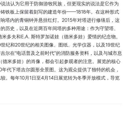
种说法认为它用于防御游牧民族，但更现实的说法是它作为
铸铁板上保留着刻写的建造年份——1818年。在这种形式
响塔内的青铜钟并悬挂红灯。2015年对塔进行修缮后，这
塔的历史，以及在近两百年间塔的多种用途：作为守望塔、
德米多夫和E.A. 斯特罗加诺娃（德米多娃）爱情的纪念物。
世纪和20世纪的相关图像、图纸、光学仪器，以及19世纪
吉尔在“电话普及之前时代”的消防服务资料，以及与城市息
加诺娃（德米多娃）的肖像，都会引起参观者的注意。展览的核心
80年代下塔吉尔圆形全景图。这为观众提供了独特的机会，
较。每年10月1日至4月14日展览转为冬季开放模式，导览