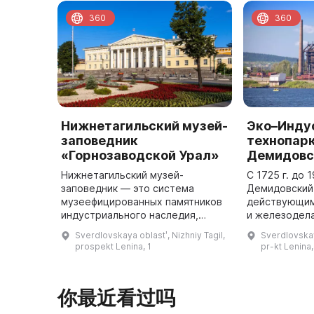
360
360
Нижнетагильский музей-
Эко–Инду
заповедник
технопар
«Горнозаводской Урал»
Демидовс
Нижнетагильский музей-
С 1725 г. до 
заповедник — это система
Демидовский
музеефицированных памятников
действующим
индустриального наследия,
и железодел
истории и культуры и
Демидовых, 
Sverdlovskaya oblastʹ, Nizhniy Tagil,
Sverdlovskay
объединение музейных
Нижнетагиль
prospekt Lenina, 1
pr-kt Lenina,
учреждений г. Нижнего Тагила.
металлургиче
Он ведет свою историю от о ...
你最近看过吗