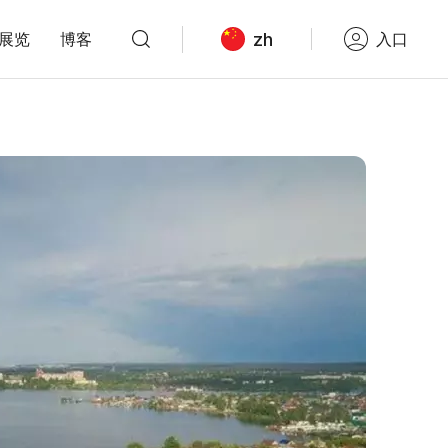
zh
展览
博客
入口