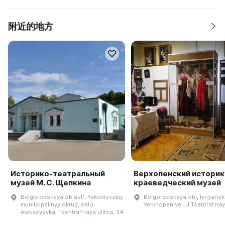
附近的地方
Историко-театральный
Верхопенский историк
музей М. С. Щепкина
краеведческий музей
Belgorodskaya oblastʹ, Yakovlevskiy
Belgorodskaya obl, Ivnyanski
munitsipalʹnyy okrug, selo
Verkhopenʹye, ul Tsentralʹnay
Alekseyevka, Tsentralʹnaya ulitsa, 34