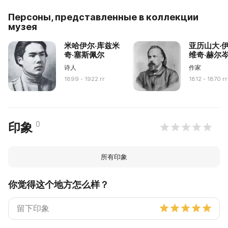
Персоны, представленные в коллекции
музея
米哈伊尔·库兹米
亚历山大·
奇·塞斯佩尔
维奇·赫尔
诗人
作家
1899 - 1922 гг
1812 - 1870 гг
0
印象
所有印象
你觉得这个地方怎么样？