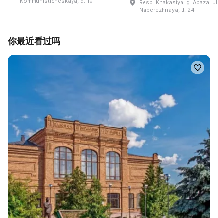
Kommunisticheskaya, d. 10
Resp. Khakasiya, g. Abaza, ul
Naberezhnaya, d. 24
你最近看过吗