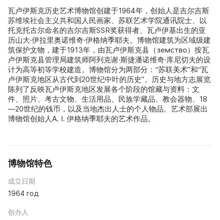
瓦卢伊斯克历史艺术博物馆创建于1964年，创始人是吉尔吉斯
苏维埃社会主义共和国人民画家、苏联艺术学院通讯院士、以
托克托古尔命名的吉尔吉斯SSR奖获得者、瓦卢伊基出生的亚
历山大·伊拉里奥诺维奇·伊格纳季耶夫。博物馆建筑为区域级建
筑保护文物，建于1913年，由瓦卢伊斯克县（земство）按瓦
卢伊斯克县管理局建筑师阿列克谢·斯捷潘诺维奇·库尼切夫的设
计为高等初等学校建造。博物馆分为两部分：“苏联美术”和“瓦
卢伊斯克地区从古代到20世纪中叶的历史”。历史与地方志展览
陈列了反映瓦卢伊斯克地区发展各个阶段的馆藏与资料：文
件、照片、考古文物、生活用品、民族学藏品、教会器物、18
—20世纪的钱币，以及当地杰出人士的个人物品。艺术部展出
博物馆创始人A. I. 伊格纳季耶夫的艺术作品。
博物馆特色
成立日期
1964 год
创办人