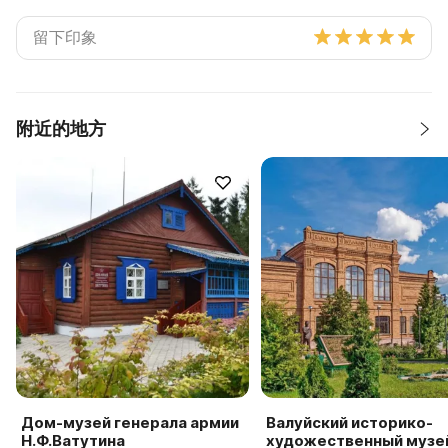
附近的地方
Дом-музей генерала армии
Валуйский историко-
Н.Ф.Ватутина
художественный музе