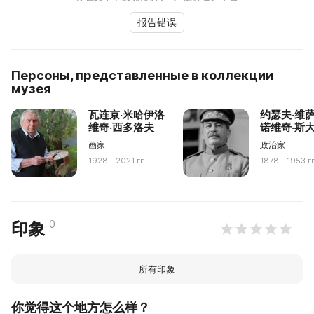
报告错误
Персоны, представленные в коллекции
музея
瓦连京·米哈伊洛
约瑟夫·维
维奇·西多洛夫
诺维奇·斯
画家
政治家
1928 - 2021 гг
1878 - 1953 г
0
印象
所有印象
你觉得这个地方怎么样？