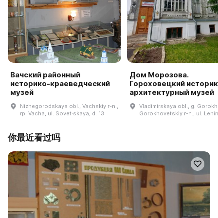
Вачский районный
Дом Морозова.
историко-краеведческий
Гороховецкий историк
музей
архитектурный музей
Nizhegorodskaya obl., Vachskiy r-n.,
Vladimirskaya obl., g. Gorok
rp. Vacha, ul. Sovet·skaya, d. 13
Gorokhovetskiy r-n., ul. Lenin
你最近看过吗