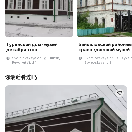
Туринский дом-музей
Байкаловский районны
декабристов
краеведческий музей
Sverdlovskaya obl, g Turinsk, ul
Sverdlovskaya obl, s Baykalo
Revolyutsii, d 11
Sovet·skaya, d 2
你最近看过吗