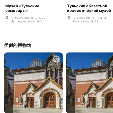
Музей «Тульские
Тульский областной
самовары»
краеведческий музей
Tulʹskaya obl., g. Tula, ul.
Tulʹskaya obl., g. Tula, ul.
Mendeleyevskaya, d. 8
Sovet·skaya, d. 68
类似的博物馆