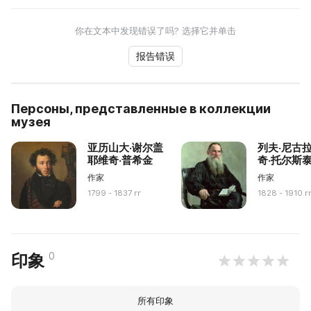
你在文本中发现错误了吗? 选择它并单击
报告错误
Персоны, представленные в коллекции
музея
亚历山大·谢尔盖
列夫·尼古
耶维奇·普希金
奇·托尔斯
作家
作家
1799 - 1837 гг
1828 - 1910 г
0
印象
所有印象