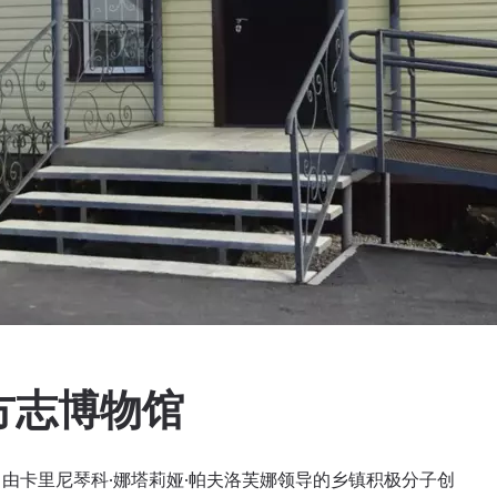
方志博物馆
年，由卡里尼琴科·娜塔莉娅·帕夫洛芙娜领导的乡镇积极分子创