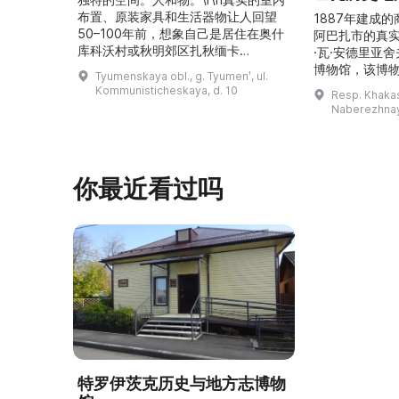
布置、原装家具和生活器物让人回望
1887年建成
50–100年前，想象自己是居住在奥什
阿巴扎市的真
库科沃村或秋明郊区扎秋缅卡
·瓦·安德里亚
（Затюменка）的一座小木屋的居
博物馆，该博物
Tyumenskaya obl., g. Tyumenʹ, ul.
民。\r\n\r\n博物馆的展览再现了我曾
卡斯共和国最佳
Kommunisticheskaya, d. 10
Resp. Khakasi
祖母安娜·科尔尼洛夫娜·奥什库科娃
的陈列以城市
Naberezhnay
（Анна Корниловна Ошкукова）一
–3世纪的历史
家的日常生活场景——她是一位“世代
具、青铜与银
为农”的农妇，其祖先在16世纪末是最
坚固的砖墙环
早从北德维纳（Северна ...
马厩。基普里
你最近看过吗
特罗伊茨克历史与地方志博物