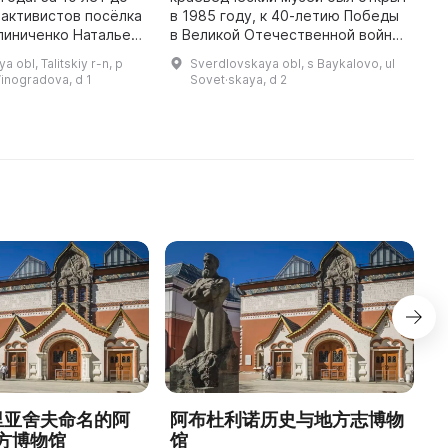
 активистов посёлка
в 1985 году, к 40-летию Победы
с
алиниченко Натальей
в Великой Отечественной войне.
б
л создан клуб
Основу первых материалов
с
 obl, Talitskiy r-n, p
Sverdlovskaya obl, s Baykalovo, ul
а протяжении
составили воспоминания и
и
 Vinogradova, d 1
Sovet·skaya, d 2
нескольких лет краеведы ...
фотографии участников войны.
Е
Инициа ...
с
德里亚舍夫命名的阿
阿布杜利诺历史与地方志博物
方博物馆
馆
1