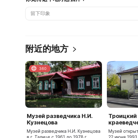
附近的地方
360
Музей разведчика Н.И.
Троицкий
Кузнецова
краеведч
Музей разведчика Н.И. Кузнецова
Музей открыт
в г. Талице с 1961 до 1978 г.
22 июня 1993 