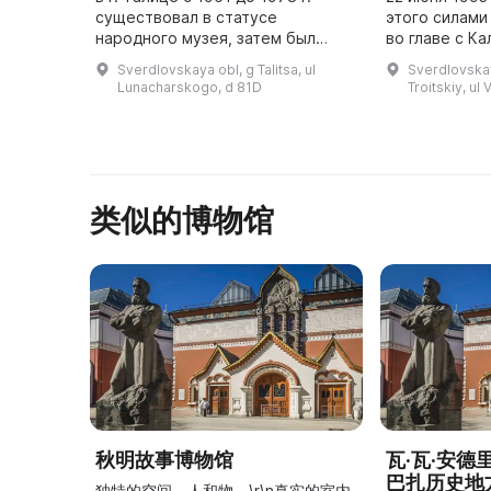
существовал в статусе
этого силами
народного музея, затем был
во главе с К
включен в состав Свердловского
Павловной бы
Sverdlovskaya obl, g Talitsa, ul
Sverdlovskaya
областного краеведческого
краеведов. Н
Lunacharskogo, d 81D
Troitskiy, ul
музея. В 2008 г. музей передан в
...
类似的博物馆
秋明故事博物馆
瓦·瓦·安
巴扎历史地
独特的空间。人和物。\r\n真实的室内