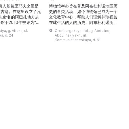
的商人基普里耶夫之屋是
博物馆举办旨在普及阿布杜利诺地区历
实古迹。在这里设立了瓦
史的各类活动。如今博物馆已成为一个
舍夫命名的阿巴扎地方志
文化教育中心，帮助人们理解并珍视曾
馆于2010年被评为“哈
在此生活的人的历史。阿布杜利诺历史
市级博物馆”。博物馆
与地方志博物馆于1966年在当地知名
ya, g. Abaza, ul.
Orenburgskaya obl., g. Abdulino,
及哈卡斯地区自公元前4
人士的倡议下创建。最初位于共产党街
a, d. 24
Abdulinskiy r-n., ul.
为主题，展出有箭头、刀
274号商人沃罗比约夫住宅附属建筑
Kommunisticheskaya, d. 61
质胸针、石磨等。庄园被
内。现址为共产党街61号。馆内常设
绕，院内有宽敞的谷仓和
展览包括“农民小屋”、“阿布杜利诺的
耶夫之屋是了解阿巴扎历
商人”、“战斗荣耀厅”和“阿布杜利诺：
史并度过难忘时光的绝佳场所。 ...
20世纪”。博物馆定期举办旨在推广阿
布杜利诺地区历史 ...