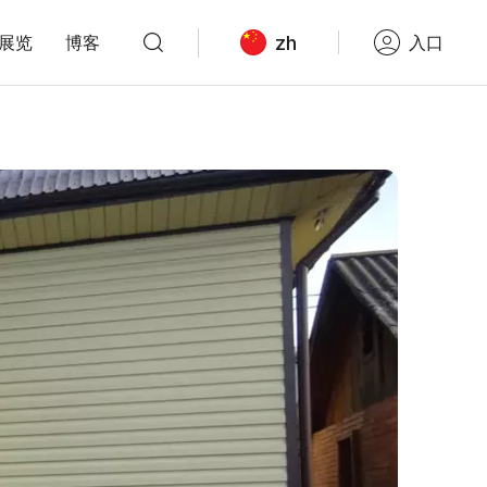
zh
展览
博客
入口