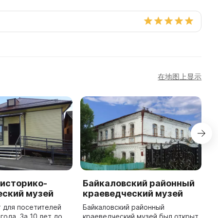
在地图上显示
 историко-
Байкаловский районный
П
еский музей
краеведческий музей
и
к
 для посетителей
Байкаловский районный
года. За 10 лет до
краеведческий музей был открыт
В