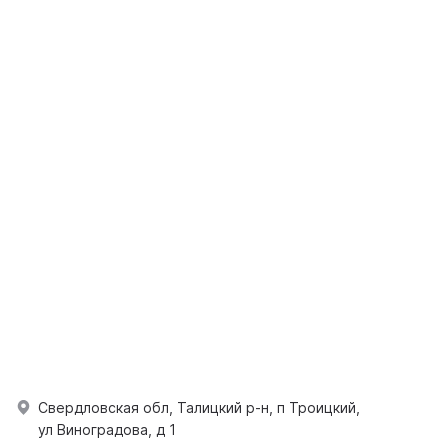
Свердловская обл, Талицкий р-н, п Троицкий,
ул Виноградова, д 1