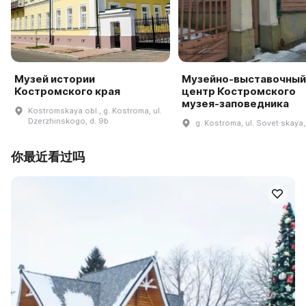
Музей истории
Музейно-выставочный
Костромского края
центр Костромского
музея-заповедника
Kostromskaya obl., g. Kostroma, ul.
Dzerzhinskogo, d. 9b
g. Kostroma, ul. Sovet·skaya,
你最近看过吗