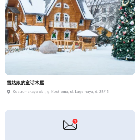
雪姑娘的童话木屋
Kostromskaya obl., g. Kostroma, ul. Lagernaya, d. 38/13