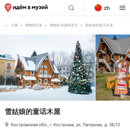
zh
主要
博物馆目录
博物馆 科斯特罗马
雪姑娘的童话木屋
雪姑娘的童话木屋
Костромская обл., г. Кострома, ул. Лагерная, д. 38/13