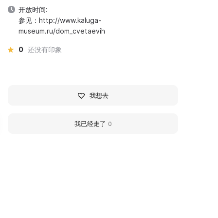
开放时间:
参见：http://www.kaluga-
museum.ru/dom_cvetaevih
0
还没有印象
我想去
我已经走了
0
康斯坦丁·格奥尔吉耶维奇·保
亚历山大·伊万诺维奇·莫
斯托夫斯基
夫