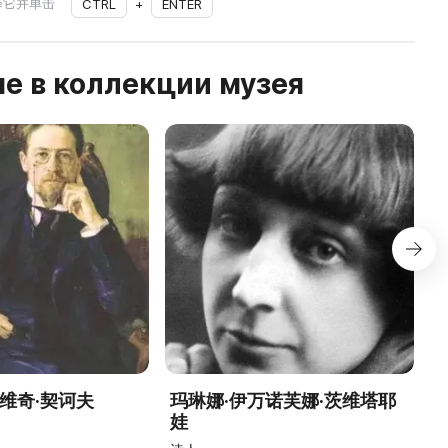
择它并单击
CTRL
+
ENTER
е в коллекции музея
维奇·契诃夫
玛琳娜·伊万诺芙娜·茨维塔耶
娃