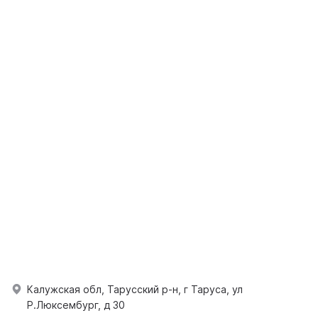
Калужская обл, Тарусский р-н, г Таруса, ул
Р.Люксембург, д 30