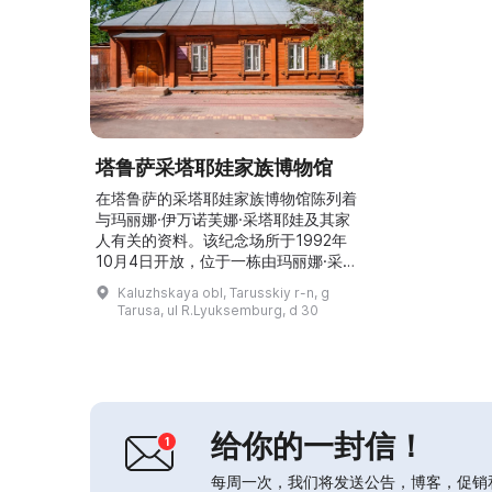
塔鲁萨采塔耶娃家族博物馆
在塔鲁萨的采塔耶娃家族博物馆陈列着
与玛丽娜·伊万诺芙娜·采塔耶娃及其家
人有关的资料。该纪念场所于1992年
10月4日开放，位于一栋由玛丽娜·采塔
耶娃的祖父于1899年购买的房屋内。
Kaluzhskaya obl, Tarusskiy r-n, g
姐妹玛丽娜和阿纳斯塔西娅·采塔耶娃
Tarusa, ul R.Lyuksemburg, d 30
曾在此居住（1907–1910年），她们
的父亲伊万·瓦西里耶维奇·采塔耶夫则
于1903–1912年居住于此。博物馆展出
来自莫斯科特列赫普鲁德内巷住宅的家
具、属于玛丽娜及其亲属的物品，以
及...
给你的一封信！
每周一次，我们将发送公告，博客，促销