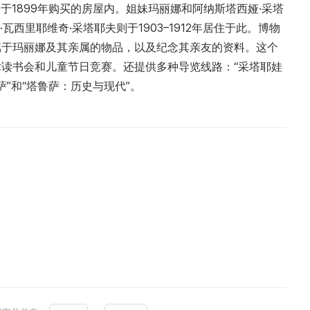
父于1899年购买的房屋内。姐妹玛丽娜和阿纳斯塔西娅·采塔
·瓦西里耶维奇·采塔耶夫则于1903–1912年居住于此。博物
属于玛丽娜及其亲属的物品，以及纪念其亲友的资料。这个
读书会和儿童节日竞赛。还提供多种导览线路：“采塔耶娃
萨”和“塔鲁萨：历史与现代”。