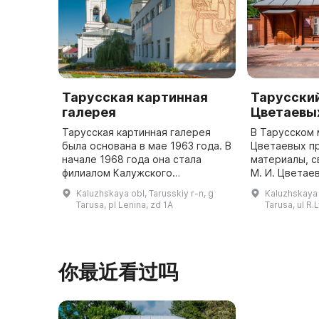
Тарусская картинная
Тарусский
галерея
Цветаевы
Тарусская картинная галерея
В Тарусском 
была основана в мае 1963 года. В
Цветаевых п
начале 1968 года она стала
материалы, с
филиалом Калужского
М. И. Цветае
областного художественного
памятное мес
Kaluzhskaya obl, Tarusskiy r-n, g
Kaluzhskaya 
музея. Основой для собрания
октября 1992 
Tarusa, pl Lenina, zd 1A
Tarusa, ul R
музея стали коллекции русской
купленном в 
живопис ...
Марины
你最近看过吗