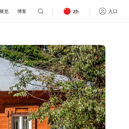
zh
展览
博客
入口