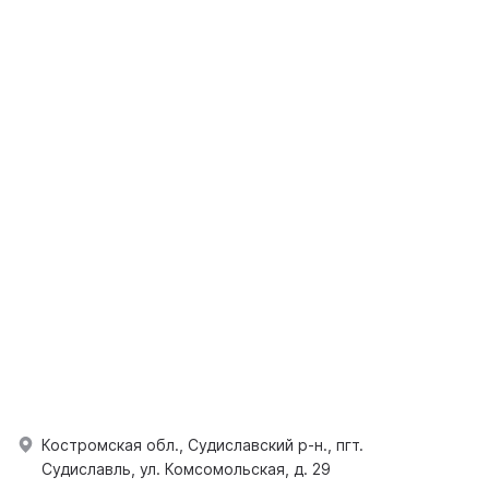
Костромская обл., Судиславский р-н., пгт.
Судиславль, ул. Комсомольская, д. 29