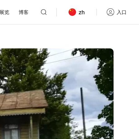
zh
展览
博客
入口