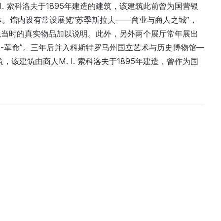
I. 索科洛夫于1895年建造的建筑，该建筑此前曾为国营银
联合体。馆内设有常设展览“苏季斯拉夫——商业与商人之城”，
以当时的真实物品加以说明。此外，另外两个展厅常年展出
历史-革命”。三年后并入科斯特罗马州国立艺术与历史博物馆—
该建筑由商人M. I. 索科洛夫于1895年建造，曾作为国