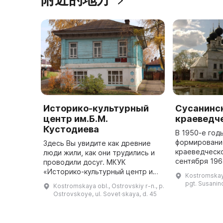
Историко-культурный
Сусанинс
центр им.Б.М.
краеведч
Кустодиева
В 1950-е год
формировани
Здесь Вы увидите как древние
краеведческо
люди жили, как они трудились и
сентября 196
проводили досуг. МКУК
принято реше
«Историко-культурный центр им.
Kostromskaya
музея для ув
Б. М. Кустодиева» был открыт 7
pgt. Susanino
Kostromskaya obl., Ostrovskiy r-n., p.
подвига Иван
марта 1958 года. Он
Ostrovskoye, ul. Sovet·skaya, d. 45
располагается на площади 186,1
кв ...