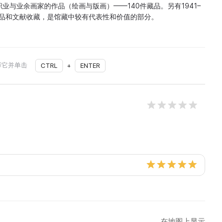
业与业余画家的作品（绘画与版画）——140件藏品。另有1941–
物品和文献收藏，是馆藏中较有代表性和价值的部分。
择它并单击
CTRL
+
ENTER
在地图上显示