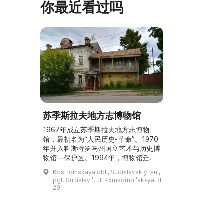
你最近看过吗
苏季斯拉夫地方志博物馆
1967年成立苏季斯拉夫地方志博物
馆，最初名为“人民历史-革命”。1970
年并入科斯特罗马州国立艺术与历史博
物馆—保护区。1994年，博物馆迁入
一座由商人M. I. 索科洛夫于1895年建
Kostromskaya obl., Sudislavskiy r-n.,
造的建筑，该建筑此前曾为国营银行
pgt. Sudislavlʹ, ul. Komsomolʹskaya, d.
（Госбанк）所用。2018年博物馆退
29
出了该联合体。馆内设有常设展览“苏
季斯拉夫——商业与商人之城”，展示
该地区历史、居民的职业、手工艺和行