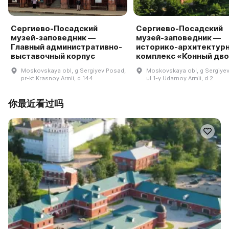
Сергиево-Посадский
Сергиево-Посадский
музей-заповедник —
музей-заповедник —
Главный административно-
историко-архитектур
выставочный корпус
комплекс «Конный дв
Moskovskaya obl, g Sergiyev Posad,
Moskovskaya obl, g Sergiye
pr-kt Krasnoy Armii, d 144
ul 1-y Udarnoy Armii, d 2
你最近看过吗