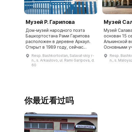
Музей Р. Гарипова
Музей Са
Дом-музей народного поэта
Музей Салав
Башкортостана Рами Гарипова
основан 15 с
расположен в деревне Аркаул.
Алькинской в
Открыт в 1989 году, сейчас
Основными у
является одной из
были Т. С. За
Resp. Bashkortostan, Salavat·skiy r-
Resp. Bashko
достопримечательностей
Сайфуллин. В
n., s. Arkaulovo, ul. Rami Garipova, d.
n., s. Maloya
Салаватского района.
60
Установлен бюст поэта. Музей ...
你最近看过吗