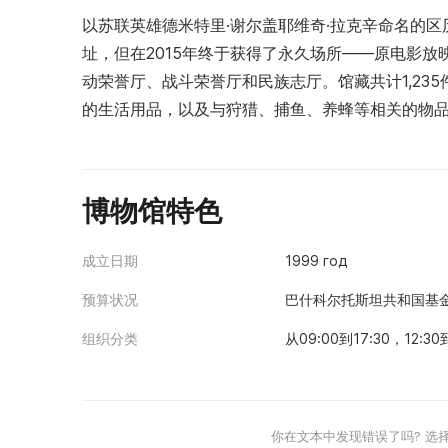
以苏联英雄德米特里·谢尔盖耶维奇·拉克辛命名的区
址，但在2015年终于获得了永久场所——原电影
动荣誉厅、战斗荣誉厅和民族志厅。馆藏共计1,235
的生活用品，以及与狩猎、捕鱼、养蜂等相关的物
博物馆特色
成立日期
1999 год
预算状况
巴什科尔托斯坦共和国基
组织分类
从09:00到17:30，12:30
你在文本中发现错误了吗? 选