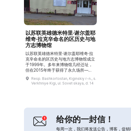
以苏联英雄德米特里·谢尔盖耶
维奇·拉克辛命名的区历史与地
方志博物馆
以苏联英雄德米特里·谢尔盖耶维奇·拉
克辛命名的区历史与地方志博物馆成立
于1999年。多年来博物馆几经迁址，
但在2015年终于获得了永久场所——
原电影放映与租赁大楼，已完成全面修
Resp. Bashkortostan, Kiginskiy r-n., s.
缮。博物馆设有三个展厅：劳动荣誉
Verkhniye Kigi, ul. Sovet·skaya, d. 14
厅、战斗荣誉厅和民族志厅。馆藏共计
1,235件展品，包括考古文物、18至20
世纪的武器、19至20世纪的生活用
品，以及与狩猎、捕鱼、养蜂等相关的
物品。...
给你的一封信！
每周一次，我们将发送公告，博客，促销