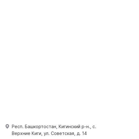
Респ. Башкортостан, Кигинский р-н., с.
Верхние Киги, ул. Советская, д. 14