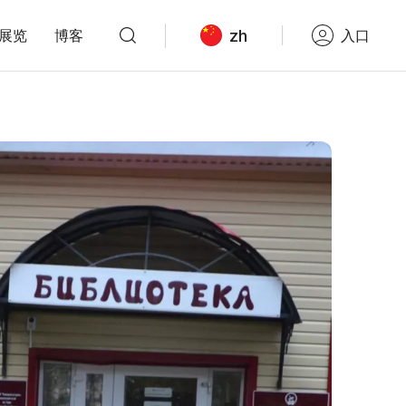
zh
展览
博客
入口