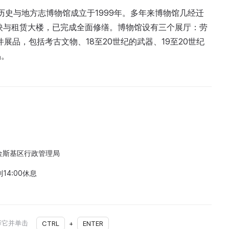
历史与地方志博物馆成立于1999年。多年来博物馆几经迁
放映与租赁大楼，已完成全面修缮。博物馆设有三个展厅：劳
件展品，包括考古文物、18至20世纪的武器、19至20世纪
品。
金斯基区行政管理局
到14:00休息
择它并单击
CTRL
+
ENTER