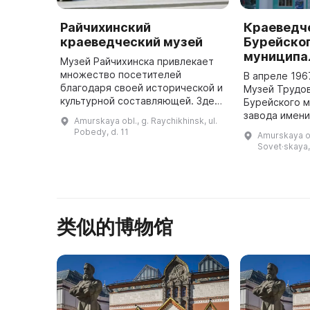
Райчихинский
Краеведч
краеведческий музей
Бурейско
муниципа
Музей Райчихинска привлекает
множество посетителей
В апреле 196
благодаря своей исторической и
Музей Трудо
культурной составляющей. Здесь
Бурейского 
можно узнать историю развития
завода имени
Amurskaya obl., g. Raychikhinsk, ul.
города, посмотреть интересные
Октября, ру
Pobedy, d. 11
Amurskaya ob
экспонаты, узнать о людях, ...
которого наз
Sovet·skaya,
войны и заво
类似的博物馆