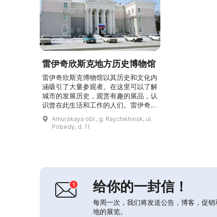
雷伊奇欣斯克地方历史博物馆
雷伊奇欣斯克博物馆以其历史和文化内
涵吸引了大量参观者。在这里可以了解
城市的发展历史，观赏有趣的展品，认
识曾在此生活和工作的人们。雷伊奇欣
斯克博物馆是对阿穆尔州历史和文化感
Amurskaya obl., g. Raychikhinsk, ul.
兴趣者的好去处.\r\n\r\n雷伊奇欣斯克
Pobedy, d. 11
博物馆是一个有趣的场所，专门介绍煤
炭企业及其周边地区的发展历史。它于
2000年8月26日开幕，设有三个展
厅。最有趣的展品包括猛犸象牙、挖掘
机与蒸汽机车模型、建筑工具、照片、
石膏胸像及生活...
给你的一封信！
每周一次，我们将发送公告，博客，促销
地的展览。