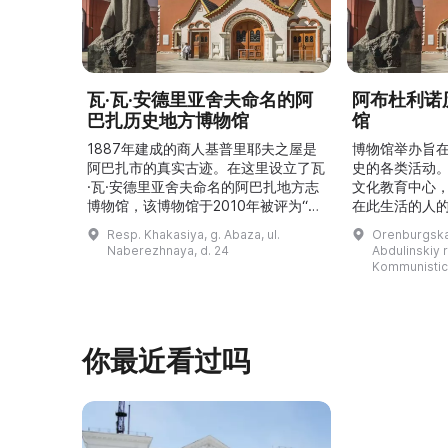
瓦·瓦·安德里亚舍夫命名的阿
阿布杜利诺
巴扎历史地方博物馆
馆
1887年建成的商人基普里耶夫之屋是
博物馆举办旨
阿巴扎市的真实古迹。在这里设立了瓦
史的各类活动
·瓦·安德里亚舍夫命名的阿巴扎地方志
文化教育中心
博物馆，该博物馆于2010年被评为“哈
在此生活的人
卡斯共和国最佳市级博物馆”。博物馆
与地方志博物馆
Resp. Khakasiya, g. Abaza, ul.
Orenburgskay
的陈列以城市及哈卡斯地区自公元前4
人士的倡议下
Naberezhnaya, d. 24
Abdulinskiy r-
–3世纪的历史为主题，展出有箭头、刀
274号商人沃
Kommunistic
具、青铜与银质胸针、石磨等。庄园被
内。现址为共产
坚固的砖墙环绕，院内有宽敞的谷仓和
展览包括“农民
马厩。基普里耶夫之屋是了解阿巴扎历
商人”、“战斗
史并度过难忘时光的绝佳场所。 ...
20世纪”。博
你最近看过吗