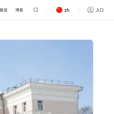
zh
展览
博客
入口