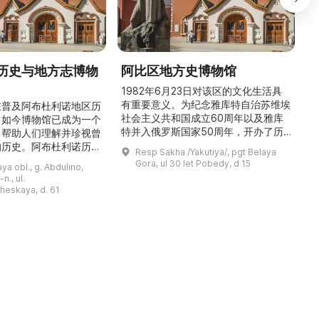
历史与地方志博物
阿比区地方史博物馆
1982年6月23日对该区的文化生活具
有重要意义。为纪念雅库特自治苏维埃
在普及阿布杜利诺地区历
社会主义共和国成立60周年以及雅库
。如今博物馆已成为一个
特并入俄罗斯国家50周年，开办了历
，帮助人们理解并珍视曾
商
史与地方志博物馆，该馆是以叶梅连·
的历史。阿布杜利诺历史
Resp Sakha /Yakutiya/, pgt Belaya
雅罗斯拉夫斯基命名的雅库特国立联合
于1966年在当地知名
Gora, ul 30 let Pobedy, d 15
a obl., g. Abdulino,
“北方民族历史与文化”博物馆的分馆。
创建。最初位于共产党街
n., ul.
这对该区来说是件大事。 ...
罗比约夫住宅附属建筑
窗
heskaya, d. 61
党街61号。馆内常设
械
小屋”、“阿布杜利诺的
г
荣耀厅”和“阿布杜利诺：
物馆定期举办旨在推广阿
布杜利诺地区历史 ...