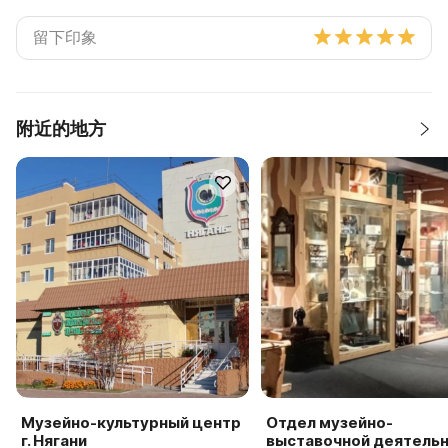
附近的地方
Музейно-культурный центр
Отдел музейно-
г. Нягани
выставочной деятель