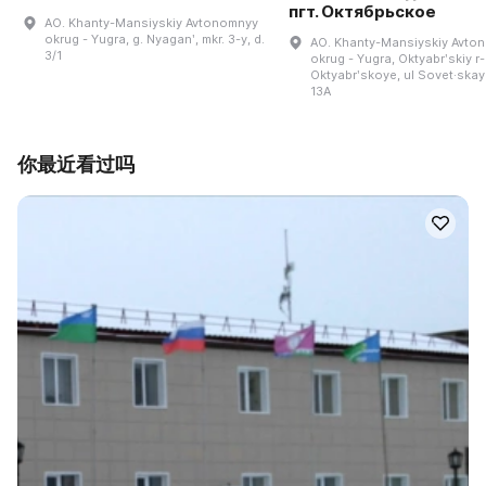
пгт. Октябрьское
AO. Khanty-Mansiyskiy Avtonomnyy
okrug - Yugra, g. Nyaganʹ, mkr. 3-y, d.
AO. Khanty-Mansiyskiy Avto
3/1
okrug - Yugra, Oktyabrʹskiy r-n
Oktyabrʹskoye, ul Sovet·skay
13A
你最近看过吗