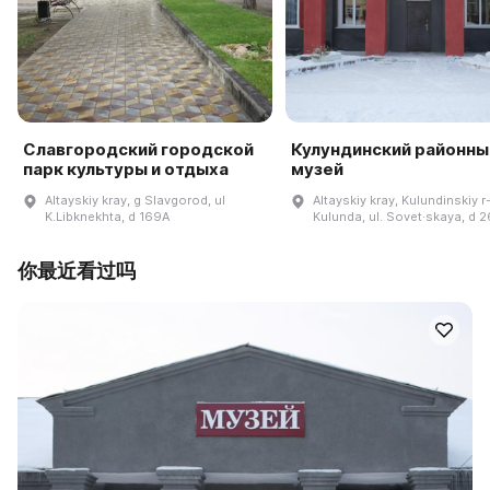
Славгородский городской
Кулундинский районны
парк культуры и отдыха
музей
Altayskiy kray, g Slavgorod, ul
Altayskiy kray, Kulundinskiy r-
K.Libknekhta, d 169A
Kulunda, ul. Sovet·skaya, d 2
你最近看过吗