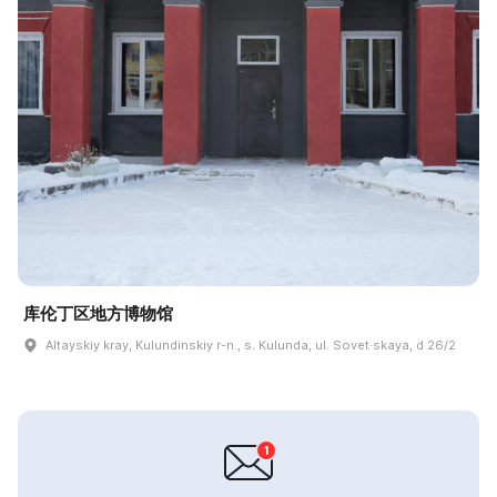
库伦丁区地方博物馆
Altayskiy kray, Kulundinskiy r-n., s. Kulunda, ul. Sovet·skaya, d 26/2