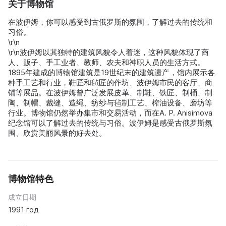
关于博物馆
在波伊姆，你可以感受到古俄罗斯的氛围，了解过去的传统和
习俗。
\r\n
\r\n波伊姆以其独特的建筑风貌令人着迷，这种风貌体现了商
人、贩子、手工业者、教师、农夫和神职人员的生活方式。
1895年建成的博物馆建筑是19世纪末的建筑遗产，馆内展示各
种手工艺和行业，鞋匠和毡匠的作坊、波伊姆市民的客厅、商
铺等展品。在波伊姆曾广泛发展皮革、制鞋、铁匠、制桶、制
陶、制帽、裁缝、造绳、纺纱与毡制工艺、榨油设备、磨坊等
行业。博物馆仍然举办集市和交易活动，而在A. P. Anisimova
纪念馆可以了解过去的传统与习俗。波伊姆是感受古俄罗斯氛
围、欣赏美丽风景的好去处。
博物馆特色
成立日期
1991 год