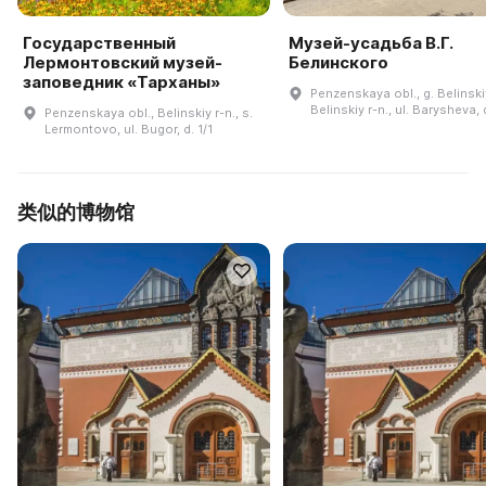
Государственный
Музей-усадьба В.Г.
Лермонтовский музей-
Белинского
заповедник «Тарханы»
Penzenskaya obl., g. Belinski
Belinskiy r-n., ul. Barysheva, 
Penzenskaya obl., Belinskiy r-n., s.
Lermontovo, ul. Bugor, d. 1/1
类似的博物馆