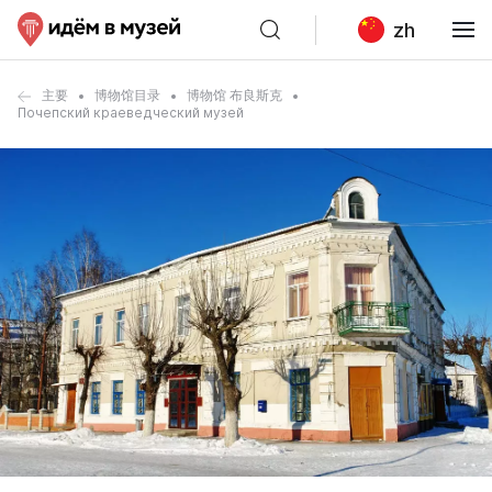
zh
主要
博物馆目录
博物馆 布良斯克
Почепский краеведческий музей