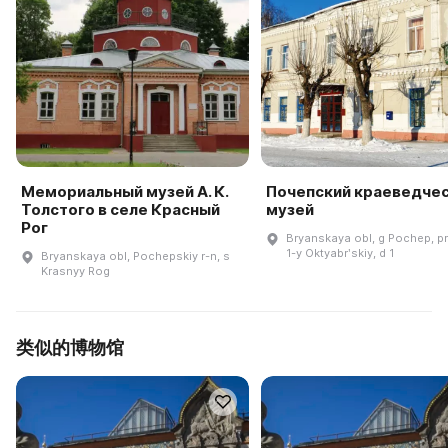
Мемориальный музей А. К.
Почепский краеведче
Толстого в селе Красный
музей
Рог
Bryanskaya obl, g Pochep, p
1-y Oktyabrʹskiy, d 1
Bryanskaya obl, Pochepskiy r-n, s
Krasnyy Rog
类似的博物馆