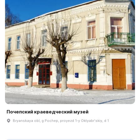
Почепский краеведческий музей
Bryanskaya obl, g Pochep, proyezd 1-y Oktyabrʹskiy, d 1