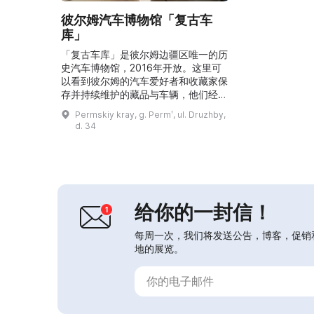
彼尔姆汽车博物馆「复古车
库」
「复古车库」是彼尔姆边疆区唯一的历
史汽车博物馆，2016年开放。这里可
以看到彼尔姆的汽车爱好者和收藏家保
存并持续维护的藏品与车辆，他们经常
参与全市及全区的各类活动。博物馆展
Permskiy kray, g. Permʹ, ul. Druzhby,
出23辆汽车，但整体藏品超过这一数
d. 34
字。未来「复古车库」计划发展成为一
个大型技术博物馆，展出蒸汽机车、货
运及公共交通工具、摩托车与助动车，
并设有修复工作坊。此外，博物馆每年
都会组织复古车巡游。除了汽车，馆藏
还包括苏联汽车的缩比例模...
给你的一封信！
每周一次，我们将发送公告，博客，促销
地的展览。