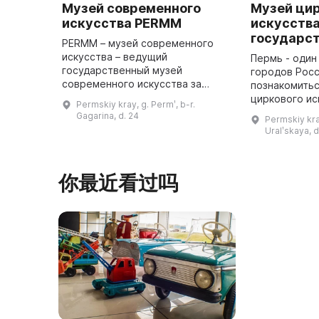
Музей современного
Музей ци
искусства PERMM
искусств
государст
PERMM – музей современного
искусства – ведущий
Пермь - один
государственный музей
городов Росс
современного искусства за
познакомитьс
пределами двух столиц. Он
циркового ис
Permskiy kray, g. Permʹ, b-r.
представляет российское
находится Му
Gagarina, d. 24
Permskiy kray
искусство XX–XXI веков и
искусства, о
Uralʹskaya, d
предлагает посетителям
году. Он сох
масштаб ...
你最近看过吗