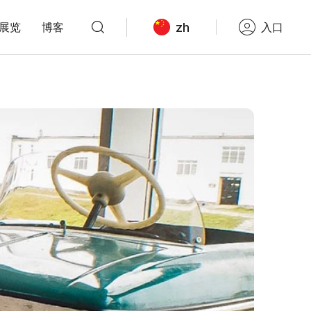
zh
展览
博客
入口