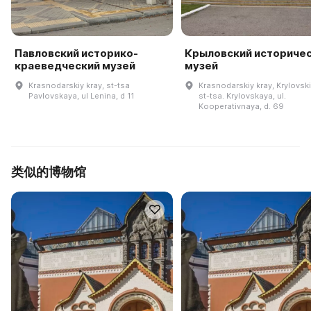
Павловский историко-
Крыловский историче
краеведческий музей
музей
Krasnodarskiy kray, st-tsa
Krasnodarskiy kray, Krylovskiy
Pavlovskaya, ul Lenina, d 11
st-tsa. Krylovskaya, ul.
Kooperativnaya, d. 69
类似的博物馆