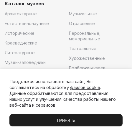
Каталог музеев
Архитектурные
Музыкальные
Естественнонаучные
Отраслевые
Исторические
Персональные,
мемориальные
Краеведческие
Театральные
Литературные
Художественные
Музеи-заповедники
Подборки музеев
Музей современного
искусства
Продолжая использовать наш сайт, Вы
соглашаетесь на обработку
файлов cookie
.
Скачать приложение
Данные обрабатываются для предоставления
наших услуг и улучшения качества работы нашего
веб-сайта и сервисов
ПРИНЯТЬ
Музеи
Выставки
Экскурсии
Чаты
Вы
© 2022 - 2026 «Идём в музей»