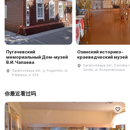
Пугачевский
Озинский историко-
мемориальный Дом-музей
краеведческий музей
В.И. Чапаева
Saratovskaya obl., Ozinskiy r-
Ozinki, ul. Kooperativnaya
Saratovskaya obl., g. Pugachev, ul.
K.Marksa, d. 229
你最近看过吗