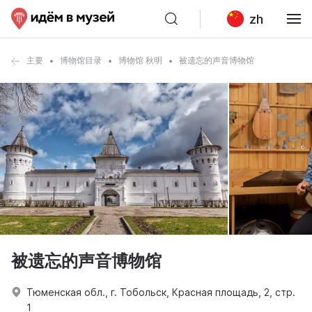
zh
主要
博物馆目录
博物馆 秋明
被遗忘的声音博物馆
被遗忘的声音博物馆
Тюменская обл., г. Тобольск, Красная площадь, 2, стр.
1