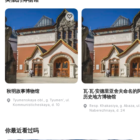
秋明故事博物馆
瓦·瓦·安德里亚舍夫命名的
历史地方博物馆
Tyumenskaya obl., g. Tyumenʹ, ul.
Kommunisticheskaya, d. 10
Resp. Khakasiya, g. Abaza, ul
Naberezhnaya, d. 24
你最近看过吗