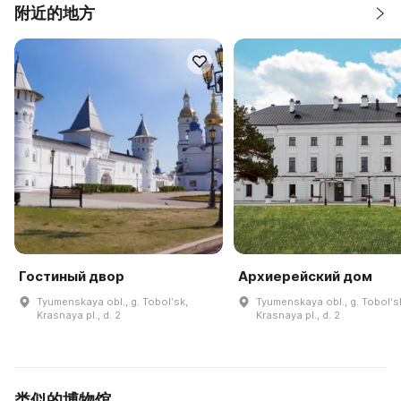
附近的地方
Гостиный двор
Архиерейский дом
Tyumenskaya obl., g. Tobolʹsk,
Tyumenskaya obl., g. Tobolʹs
Krasnaya pl., d. 2
Krasnaya pl., d. 2
类似的博物馆