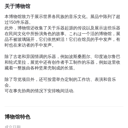
关于博物馆
本博物馆致力于展示世界各民族的音乐文化。展品中陈列了超
过150件乐器。
此外，博物馆还收集了关于乐器起源的传说以及展示这些乐器
在民间文化中所扮演角色的故事。これは一个活的博物馆，展
品不被玻璃隔开，它们依然鲜活！它们在馆员的手中发声，有
时也在来访者的手中发声。
除了古老和异国情调的乐器，例如波斯桑图尔、印度迪尔鲁巴
和轮式里拉，展览中还有创作者手工制作的乐器，例如这里收
藏着一整族由各种坚果壳制成的长笛。
除了导览项目外，还可按需举办定制的工作坊、表演和音乐
会。
可在事先协商的情况下安排晚间活动.
博物馆特色
成立日期