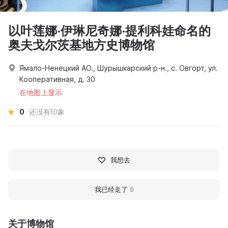
以叶莲娜·伊琳尼奇娜·提利科娃命名的
奥夫戈尔茨基地方史博物馆
Ямало-Ненецкий АО., Шурышкарский р-н., с. Овгорт, ул.
Кооперативная, д. 30
在地图上显示
0
还没有印象
我想去
我已经走了
0
关于博物馆