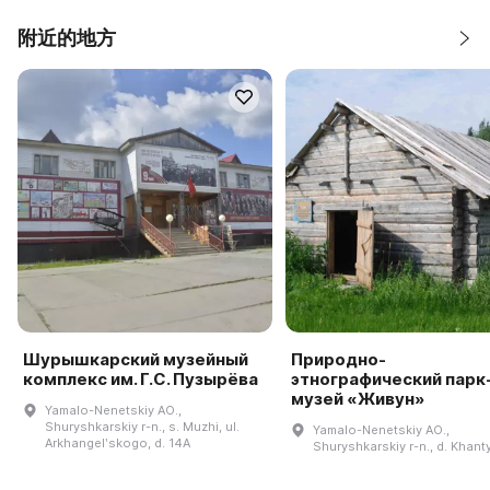
附近的地方
Шурышкарский музейный
Природно-
комплекс им. Г.С. Пузырёва
этнографический парк
музей «Живун»
Yamalo-Nenetskiy AO.,
Shuryshkarskiy r-n., s. Muzhi, ul.
Yamalo-Nenetskiy AO.,
Arkhangelʹskogo, d. 14A
Shuryshkarskiy r-n., d. Khan