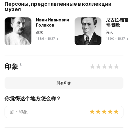
Персоны, представленные в коллекции
музея
Иван Иванович
尼古拉·谢
Голиков
奇·穆欣
画家
诗人
1886 - 1937 гг
1890 - 1937 г
0
印象
所有印象
你觉得这个地方怎么样？