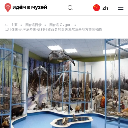
zh
主要
博物馆目录
博物馆 Ovgort
以叶莲娜·伊琳尼奇娜·提利科娃命名的奥夫戈尔茨基地方史博物馆